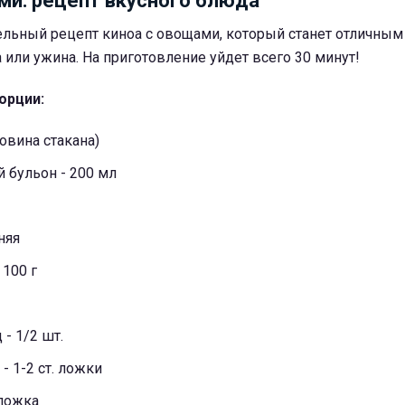
ми: рецепт вкусного блюда
тельный рецепт киноа с овощами, который станет отличны
 или ужина. На приготовление уйдет всего 30 минут!
орции:
ловина стакана)
 бульон - 200 мл
няя
 100 г
- 1/2 шт.
- 1-2 ст. ложки
 ложка