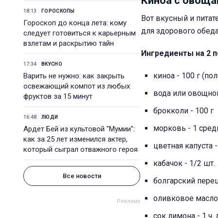
Киноа с овоща
18:13
ГОРОСКОПЫ
Вот вкусный и пита
Гороскоп до конца лета: кому
для здорового обеда
следует готовиться к карьерным
взлетам и раскрытию тайн
Ингредиенты на 2 п
17:34
ВКУСНО
киноа - 100 г (по
Варить не нужно: как закрыть
освежающий компот из любых
вода или овощной
фруктов за 15 минут
брокколи - 100 г
16:48
ЛЮДИ
морковь - 1 сред
Ардет Бей из культовой "Мумии":
как за 25 лет изменился актер,
цветная капуста -
который сыграл отважного героя
кабачок - 1/2 шт.
Все новости
болгарский перец 
оливковое масло 
сок лимона - 1 ч.