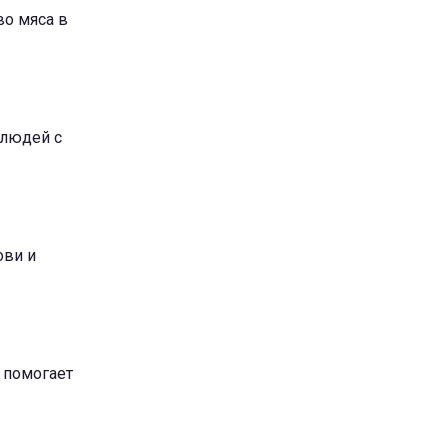
во мяса в
 людей с
ови и
й помогает