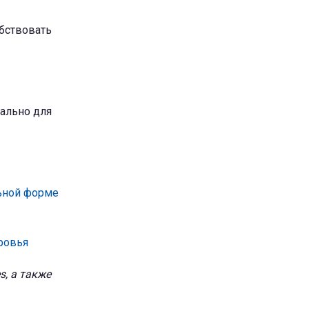
бствовать
еально для
льной форме
ровья
s, а также