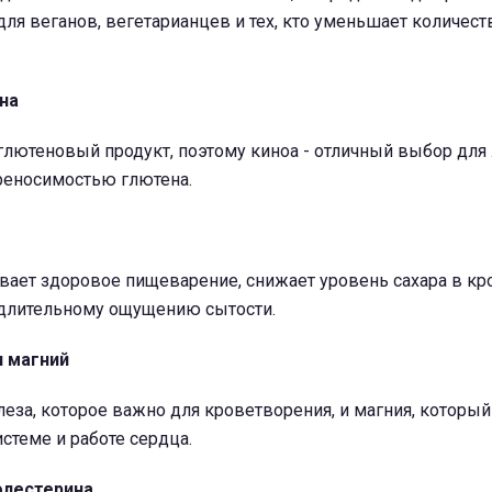
для веганов, вегетарианцев и тех, кто уменьшает количест
на
глютеновый продукт, поэтому киноа - отличный выбор для
реносимостью глютена.
вает здоровое пищеварение, снижает уровень сахара в кр
 длительному ощущению сытости.
 магний
леза, которое важно для кроветворения, и магния, которы
стеме и работе сердца.
олестерина