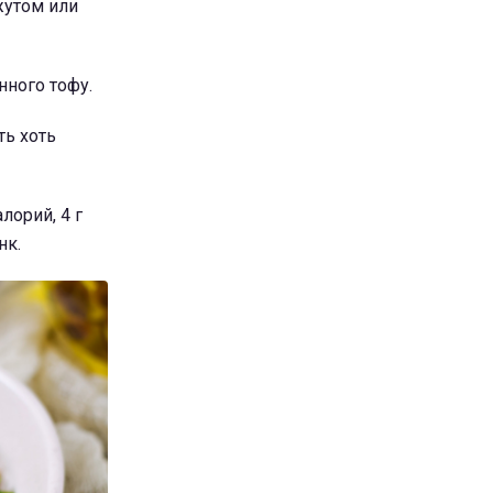
жутом или
нного тофу.
ть хоть
лорий, 4 г
нк.