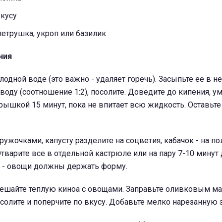
вкусу
петрушка, укроп или базилик
ния
лодной воде (это важно - удаляет горечь). Засыпьте ее в 
воду (соотношение 1:2), посолите. Доведите до кипения, 
крышкой 15 минут, пока не впитает всю жидкость. Оставьте
ужочками, капусту разделите на соцветия, кабачок - на по
Отварите все в отдельной кастрюле или на пару 7-10 минут 
е - овощи должны держать форму.
ешайте теплую киноа с овощами. Заправьте оливковым ма
олите и поперчите по вкусу. Добавьте мелко нарезанную 