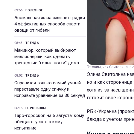
09:56
ПОЛЕЗНОЕ
Аномальная жара сжигает грядки:
4 эффективных способа спасти
овощи от гибели
08:43
ТРЕНДЫ
Маникюр, который выбирают
миллионерши: как сделать
трендовые "голые ногти" дома
Готовим, как Свитолина: в
Элина Свитолина изв
08:02
ТРЕНДЫ
но и как сторонница
Справится только самый умный:
переставьте одну спичку и
хотя из-за насыщенно
исправьте уравнение за 30 секунд
готовит свое корон
06:15
ГОРОСКОПЫ
РБК-Украина (проект
Таро-гороскоп на 6 августа: кому
блюда с учетом прин
обещают успех, а кому -
испытание