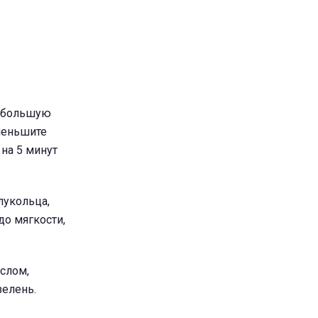
небольшую
уменьшите
 на 5 минут
лукольца,
до мягкости,
слом,
зелень.