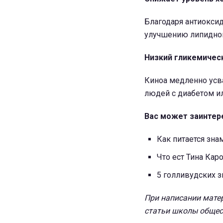
Благодаря антиокси
улучшению липидног
Низкий гликемичес
Киноа медленно усва
людей с диабетом и
Вас может заинтер
Как питается зн
Что ест Тина Кар
5 голливудских 
При написании матер
статьи школы общес