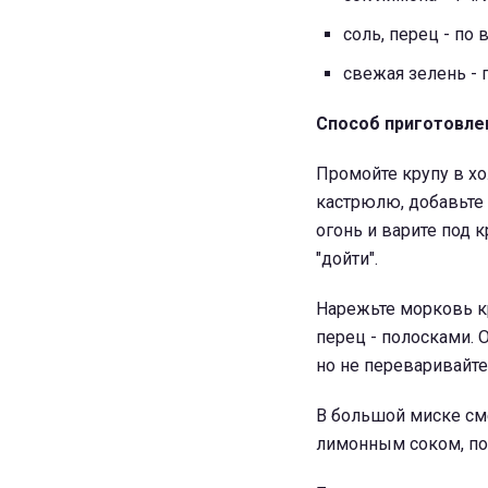
соль, перец - по 
свежая зелень - 
Способ приготовле
Промойте крупу в хо
кастрюлю, добавьте 
огонь и варите под 
"дойти".
Нарежьте морковь кр
перец - полосками. 
но не переваривайт
В большой миске см
лимонным соком, пос