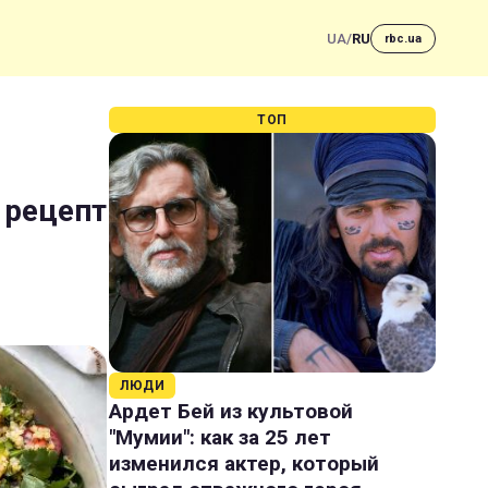
UA
/
RU
rbc.ua
ТОП
 рецепт
ЛЮДИ
Ардет Бей из культовой
"Мумии": как за 25 лет
изменился актер, который