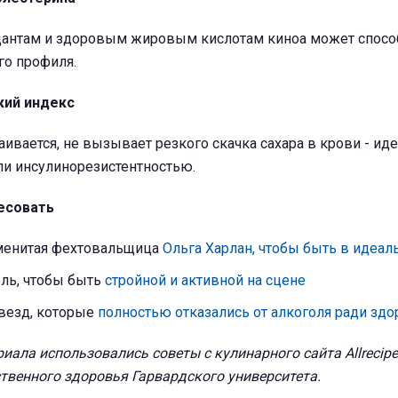
дантам и здоровым жировым кислотам киноа может спосо
о профиля.
кий индекс
ивается, не вызывает резкого скачка сахара в крови - ид
ли инсулинорезистентностью.
есовать
аменитая фехтовальщица
Ольга Харлан, чтобы быть в идеа
оль, чтобы быть
стройной и активной на сцене
звезд, которые
полностью отказались от алкоголя ради здо
иала использовались советы с кулинарного сайта Allrecipe
твенного здоровья Гарвардского университета.