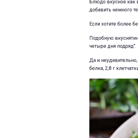
Блюдо вкусное как 
добавить немного те
Если хотите более б
Подобную вкуснятину
четыре дня подряд".
Да и неудивительно,
белка, 2,8 г клетчат