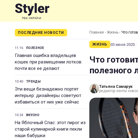
Главная
›
Жизнь
›
Что гото
ПОСЛЕДНИЕ НОВОСТИ
03 июня 2025 ·
ЖИЗНЬ
11:16
ПОЛЕЗНОЕ
Главная ошибка владельцев
Что готови
кошек при размещении лотков:
полезного 
почти все ее делают
10:40
ТРЕНДЫ
Татьяна Самарук
Эти вещи безнадежно портят
редактор ленты ново
интерьер: дизайнеры советуют
избавиться от них уже сейчас
10:24
ВКУСНО
На Яблочный Спас: этот пирог из
старой кулинарной книги пекли
наши бабушки