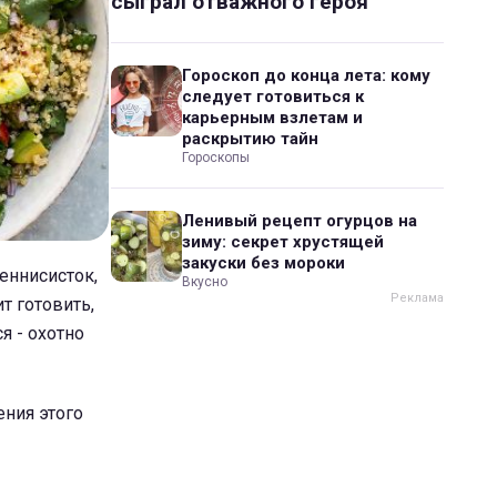
сыграл отважного героя
Гороскоп до конца лета: кому
следует готовиться к
карьерным взлетам и
раскрытию тайн
Гороскопы
Ленивый рецепт огурцов на
зиму: секрет хрустящей
закуски без мороки
еннисисток,
Вкусно
т готовить,
я - охотно
ения этого