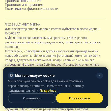
Правила пользования
Правовая информация
Политика конфиденциальности
© 2026 LLC «UBT MEDIA»
Идентификатор онлайн-медиа в Реестре субъектов в сфере медиа —
R40-05347
Styler является развлекательным проектом «РБК-Украина»,
рассказывающим о людях, трендах и всё, что интересно читать вне
новостей.
Фотографии, иллюстрации и другие изображения принадлежат их
правообладателям. Использование фотографий, отмеченных Getty
Images, допускается исключительно при наличии письменного
разрешения фотоагентства Getty Images. Фотографии, отмеченные
логотипом «Styler» или подписанные «Styler» или «РБК-Украина», могут
использоваться на условиях лицензии Creative Commons Attribution
🍪
Мы используем cookie
✕
4.0 International.
Мы используем файлы cookie для анализа трафика и
При полном или частичном воспроизведении информационных
персонализации контента. Прочитайте нашу Политику
материалов, опубликованных на вебсайте «Styler» (styler.rbc.ua),
конфиденциальности.
Подробнее
обязательно размещение активной гиперссылки на styler.rbc.ua,
открытой для индексации поисковыми системами. Такая гиперссылка
Отклонить
Принять все
должна быть размещена непосредственно в тексте материала не ниже
второго абзаца.
Редакция "Styler" может не разделять точку зрения авторов