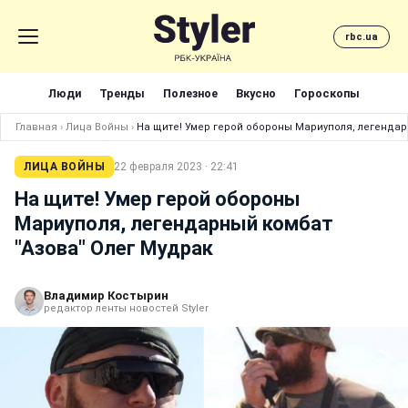
rbc.ua
Люди
Тренды
Полезное
Вкусно
Гороскопы
Главная
›
Лица Войны
›
На щите! Умер герой обороны Мариуполя, легендар
ЛИЦА ВОЙНЫ
22 февраля 2023 · 22:41
На щите! Умер герой обороны
Мариуполя, легендарный комбат
"Азова" Олег Мудрак
Владимир Костырин
редактор ленты новостей Styler