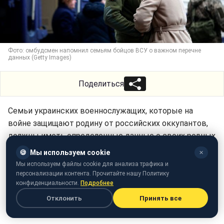
Фото: омбудсмен напомнил семьям бойцов ВСУ о важном перечне
данных (Getty Images)
Поделиться
Семьи украинских военнослужащих, которые на
войне защищают родину от российских оккупантов,
должны иметь определенные данные о своих родных
на фронте. Наличие таких сведений поможет
🍪
Мы используем cookie
✕
родственникам в случае критических ситуаций.
Мы используем файлы cookie для анализа трафика и
персонализации контента. Прочитайте нашу Политику
Какой это перечень документов, объяснил
конфиденциальности.
Подробнее
омбудсмен Дмитрий Лубинец в своем
Telegram
.
Отклонить
Принять все