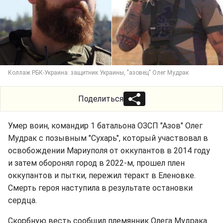
Коллаж РБК-Украина: защитник Украины, "азовец" Олег Мудрак
Поделиться
Умер воин, командир 1 батальона ОЗСП "Азов" Олег
Мудрак с позывным "Сухарь", который участвовал в
освобождении Мариуполя от оккупантов в 2014 году
и затем оборонял город в 2022-м, прошел плен
оккупантов и пытки, пережил теракт в Еленовке.
Смерть героя наступила в результате остановки
сердца.
Скорбную весть сообщил племянник Олега Мудрака