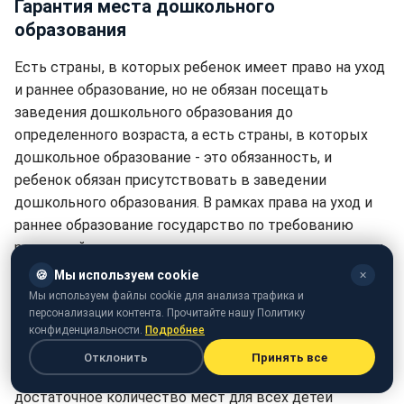
Гарантия места дошкольного
образования
Есть страны, в которых ребенок имеет право на уход
и раннее образование, но не обязан посещать
заведения дошкольного образования до
определенного возраста, а есть страны, в которых
дошкольное образование - это обязанность, и
ребенок обязан присутствовать в заведении
дошкольного образования. В рамках права на уход и
раннее образование государство по требованию
родителей должно гарантировать место в заведении
для любого ребенка соответствующего дошкольного
🍪
Мы используем cookie
✕
возраста.
Мы используем файлы cookie для анализа трафика и
персонализации контента. Прочитайте нашу Политику
А в странах, где уход за детьми и раннее образование
конфиденциальности.
Подробнее
с определенного возраста обязательны,
Отклонить
Принять все
государственные органы должны гарантировать
достаточное количество мест для всех детей