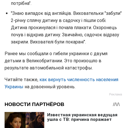
потрібна".
"Знаю випадок від англійців. Виховательки "забули"
2-річну сплячу дитину в садочку і пішли собі.
Дитина прокинулася і почала плакати. Охоронець
почув і відкрив дитину. Звичайно, садочок відразу
закрили. Вихователі були покарані".
Ранее мы сообщали о гибели украинки с двумя
детьми в Великобритании. Это произошло в
результате автомобильной катастрофы.
Читайте также,
как вернуть численность населения
Украины
на довоенный уровень.