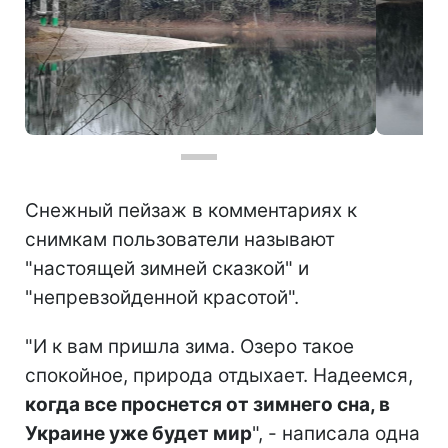
Фото: Заснеженное озеро Синевир (facebook.com/Виталий Дыблюк)
Снежный пейзаж в комментариях к
снимкам пользователи называют
"настоящей зимней сказкой" и
"непревзойденной красотой".
"И к вам пришла зима. Озеро такое
спокойное, природа отдыхает. Надеемся,
когда все проснется от зимнего сна, в
Украине уже будет мир
", - написала одна