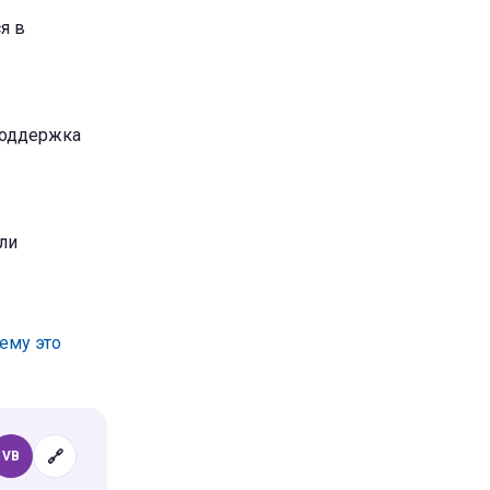
я в
поддержка
ли
ему это
🔗
VB