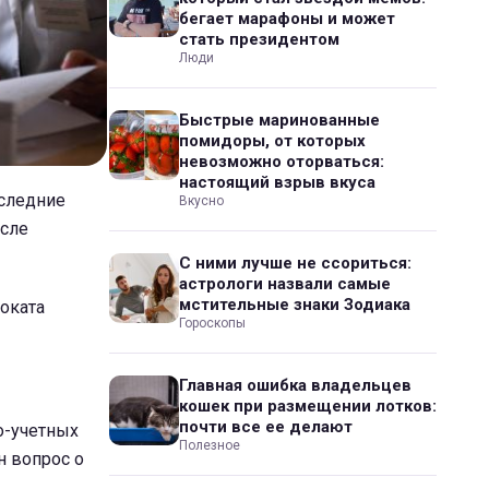
бегает марафоны и может
стать президентом
Люди
Быстрые маринованные
помидоры, от которых
невозможно оторваться:
настоящий взрыв вкуса
оследние
Вкусно
осле
С ними лучше не ссориться:
астрологи назвали самые
мстительные знаки Зодиака
воката
Гороскопы
Главная ошибка владельцев
кошек при размещении лотков:
почти все ее делают
о-учетных
Полезное
н вопрос о