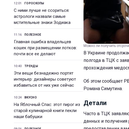
12:01
ГОРОСКОПЫ
С ними лучше не ссориться:
астрологи назвали самые
мстительные знаки Зодиака
11:16
ПОЛЕЗНОЕ
Главная ошибка владельцев
Можно ли получить отсрочк
кошек при размещении лотков:
В Украине продолжае
почти все ее делают
полгода в ТЦК с зая
10:40
ТРЕНДЫ
прохождения медосмо
Эти вещи безнадежно портят
интерьер: дизайнеры советуют
Об этом сообщает РБ
избавиться от них уже сейчас
Романа Симутина.
10:24
ВКУСНО
Детали
На Яблочный Спас: этот пирог из
старой кулинарной книги пекли
Часто в ТЦК заявляю
наши бабушки
данных и получения
предоставлении вам 
09:56
ПОЛЕЗНОЕ