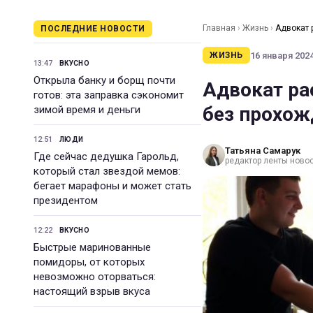
Главная
›
Жизнь
›
Адвокат 
ПОСЛЕДНИЕ НОВОСТИ
16 января 2024
ЖИЗНЬ
13:47
ВКУСНО
Открыла банку и борщ почти
Адвокат ра
готов: эта заправка сэкономит
без прохож
зимой время и деньги
12:51
ЛЮДИ
Татьяна Самарук
Где сейчас дедушка Гарольд,
редактор ленты ново
который стал звездой мемов:
бегает марафоны и может стать
президентом
12:22
ВКУСНО
Быстрые маринованные
помидоры, от которых
невозможно оторваться:
настоящий взрыв вкуса