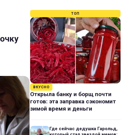
ТОП
рочку
ВКУСНО
Открыла банку и борщ почти
готов: эта заправка сэкономит
зимой время и деньги
Где сейчас дедушка Гарольд,
который стал звездой мемов: