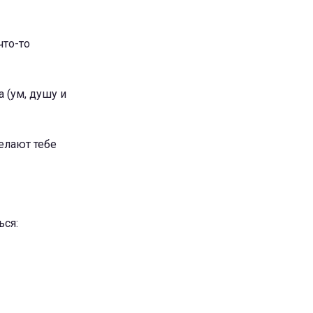
что-то
а (ум, душу и
елают тебе
ься: