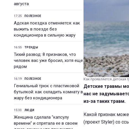
августа
17:25
ПОЛЕЗНОЕ
Адская поездка отменяется: как
выжить в поезде без
кондиционера в сильную жару
16:55
ТРЕНДЫ
Тихий развод: 8 признаков, что
человек вас уже бросил, хотя еще
рядом
16:19
ПОЛЕЗНОЕ
Как проявляется детская т
Гениальный трюк с пластиковой
Детские травмы мог
бутылкой: как охладить комнату в
нас не задумываетс
жару без кондиционера
из-за таких травм.
15:33
ЛЮДИ
Какой признак може
Женщина сделала "капсулу
(проект Styler) со 
времени" и спрятала ее в своем