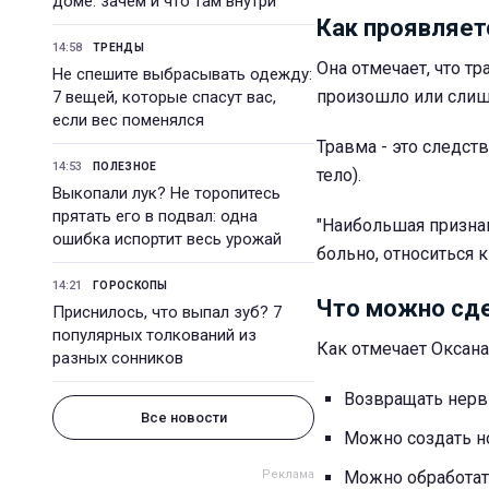
доме: зачем и что там внутри
Как проявляет
14:58
ТРЕНДЫ
Она отмечает, что тр
Не спешите выбрасывать одежду:
произошло или слиш
7 вещей, которые спасут вас,
если вес поменялся
Травма - это следств
14:53
ПОЛЕЗНОЕ
тело).
Выкопали лук? Не торопитесь
прятать его в подвал: одна
"Наибольшая признак
ошибка испортит весь урожай
больно, относиться к
14:21
ГОРОСКОПЫ
Что можно сд
Приснилось, что выпал зуб? 7
популярных толкований из
Как отмечает Оксана
разных сонников
Возвращать нервн
Все новости
Можно создать н
Можно обработат