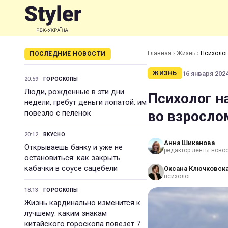
Главная
›
Жизнь
›
Психолог
ПОСЛЕДНИЕ НОВОСТИ
16 января 2024
ЖИЗНЬ
20:59
ГОРОСКОПЫ
Люди, рожденные в эти дни
Психолог н
недели, гребут деньги лопатой: им
во взросло
повезло с пеленок
20:12
ВКУСНО
Анна Шиканова
Открываешь банку и уже не
редактор ленты ново
остановиться: как закрыть
кабачки в соусе сацебели
Оксана Ключковск
психолог
18:13
ГОРОСКОПЫ
Жизнь кардинально изменится к
лучшему: каким знакам
китайского гороскопа повезет 7