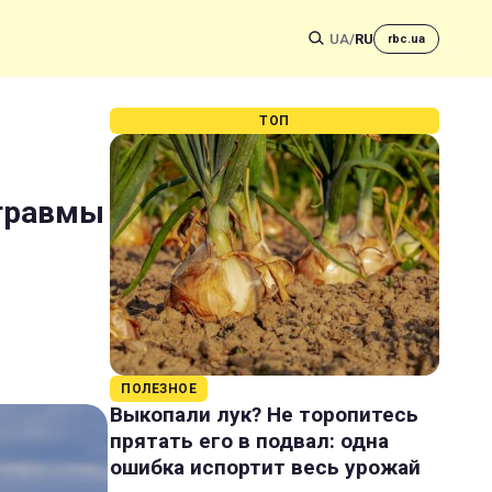
UA
/
RU
rbc.ua
ТОП
 травмы
ПОЛЕЗНОЕ
Выкопали лук? Не торопитесь
прятать его в подвал: одна
ошибка испортит весь урожай