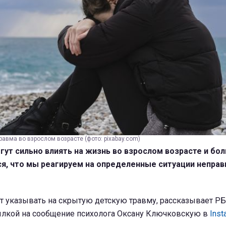
равма во взрослом возрасте (фото: pixabay.com)
ут сильно влиять на жизнь во взрослом возрасте и бо
я, что мы реагируем на определенные ситуации неправ
т указывать на скрытую детскую травму, рассказывает Р
ссылкой на сообщение психолога Оксану Ключковскую в
Inst