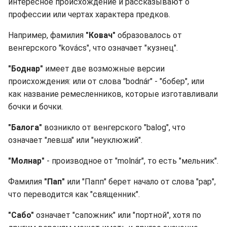
интересное происхождение и рассказывают о
профессии или чертах характера предков.
Например, фамилия
"Ковач"
образовалось от
венгерского "kovács", что означает "кузнец".
"Боднар"
имеет две возможные версии
происхождения: или от слова "bodnár" - "бобер", или
как название ремесленников, которые изготавливали
бочки и бочки.
"Балога"
возникло от венгерского "balog", что
означает "левша" или "неуклюжий".
"Молнар"
- производное от "molnár", то есть "мельник".
Фамилия
"Пап"
или "Папп" берет начало от слова "pap",
что переводится как "священник".
"Сабо"
означает "сапожник" или "портной", хотя по