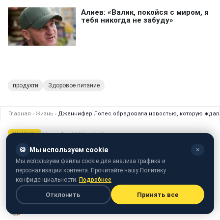
продукти
Здоровое питание
Главная
›
Жизнь
›
Дженнифер Лопес обрадовала новостью, которую ждали 
ЖИЗНЬ
28 ноября 2023 · 13:46
🍪
Мы используем cookie
Дженнифер Лопес обрадовала
✕
Мы используем файлы cookie для анализа трафика и
новостью, которую ждали 20 лет! При
персонализации контента. Прочитайте нашу Политику
чем здесь Бен Аффлек
конфиденциальности.
Подробнее
Отклонить
Принять все
Юлия Любченко
редактор новостной ленты Styler