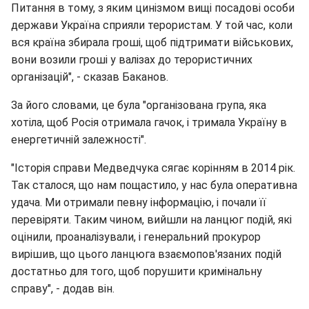
Питання в тому, з яким цинізмом вищі посадові особи
держави Україна сприяли терористам. У той час, коли
вся країна збирала гроші, щоб підтримати військових,
вони возили гроші у валізах до терористичних
організацій", - сказав Баканов.
За його словами, це була "організована група, яка
хотіла, щоб Росія отримала гачок, і тримала Україну в
енергетичній залежності".
"Історія справи Медведчука сягає корінням в 2014 рік.
Так сталося, що нам пощастило, у нас була оперативна
удача. Ми отримали певну інформацію, і почали її
перевіряти. Таким чином, вийшли на ланцюг подій, які
оцінили, проаналізували, і генеральний прокурор
вирішив, що цього ланцюга взаємопов'язаних подій
достатньо для того, щоб порушити кримінальну
справу", - додав він.