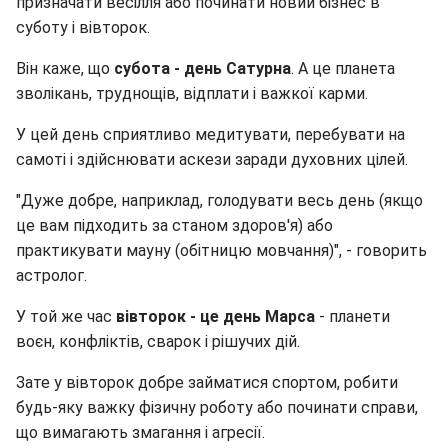
призначати весілля або починати новий бізнес в
суботу і вівторок.
Він каже, що
субота - день Сатурна
. А це планета
зволікань, труднощів, відплати і важкої карми.
У цей день сприятливо медитувати, перебувати на
самоті і здійснювати аскези заради духовних цілей.
"Дуже добре, наприклад, голодувати весь день (якщо
це вам підходить за станом здоров'я) або
практикувати мауну (обітницю мовчання)", - говорить
астролог.
У той же час
вівторок - це день Марса
- планети
воєн, конфліктів, сварок і рішучих дій.
Зате у вівторок добре займатися спортом, робити
будь-яку важку фізичну роботу або починати справи,
що вимагають змагання і агресії.