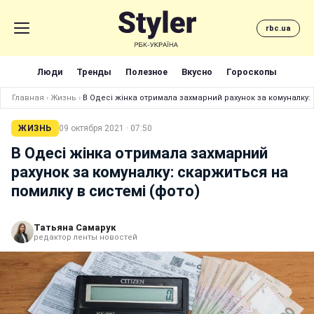
rbc.ua
Люди
Тренды
Полезное
Вкусно
Гороскопы
Главная
›
Жизнь
›
В Одесі жінка отримала захмарний рахунок за комуналку:
ЖИЗНЬ
09 октября 2021 · 07:50
В Одесі жінка отримала захмарний
рахунок за комуналку: скаржиться на
помилку в системі (фото)
Татьяна Самарук
редактор ленты новостей