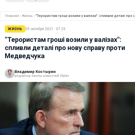
Главная
›
Жизнь
›
"Терористам гроші возили у валізах": спливли деталі про
ЖИЗНЬ
09 октября 2021 · 07:29
"Терористам гроші возили у валізах":
спливли деталі про нову справу проти
Медведчука
Владимир Костырин
редактор ленты новостей Styler