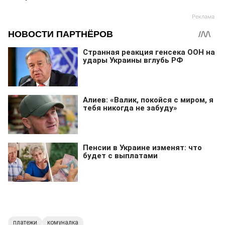
платежи
комуналка