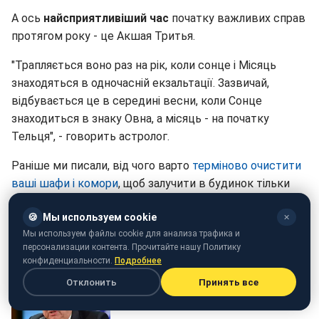
А ось
найсприятливіший час
початку важливих справ
протягом року - це Акшая Тритья.
"Трапляється воно раз на рік, коли сонце і Місяць
знаходяться в одночасній екзальтації. Зазвичай,
відбувається це в середині весни, коли Сонце
знаходиться в знаку Овна, а місяць - на початку
Тельця", - говорить астролог.
Раніше ми писали, від чого варто
терміново очистити
ваші шафи і комори
, щоб залучити в будинок тільки
позитивну енергетику.
🍪
Мы используем cookie
✕
Мы используем файлы cookie для анализа трафика и
персонализации контента. Прочитайте нашу Политику
конфиденциальности.
Подробнее
Отклонить
Принять все