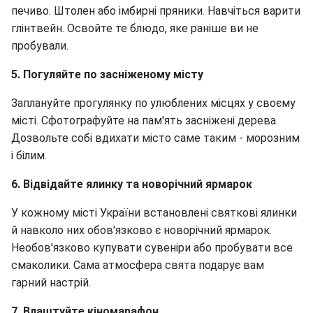
печиво. Штолен або імбирні пряники. Навчіться варити
глінтвейн. Освойте те блюдо, яке раніше ви не
пробували.
5. Погуляйте по засніженому місту
Заплануйте прогулянку по улюблених місцях у своєму
місті. Сфотографуйте на пам'ять засніжені дерева.
Дозвольте собі вдихати місто саме таким - морозним
і білим.
6. Відвідайте ялинку та новорічний ярмарок
У кожному місті України встановлені святкові ялинки
й навколо них обов'язково є новорічний ярмарок.
Необов'язково купувати сувеніри або пробувати все
смаколики. Сама атмосфера свята подарує вам
гарний настрій.
7. Влаштуйте кіномарафон