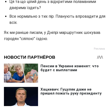
Ця та що цілий день з відкритими поламаними
дверима їздить?
Все нормально з тих пір. Планують впровадити для
всіх.
Як ми раніше писали, у Дніпрі маршрутник шокував
городян "сліпою" їздою.