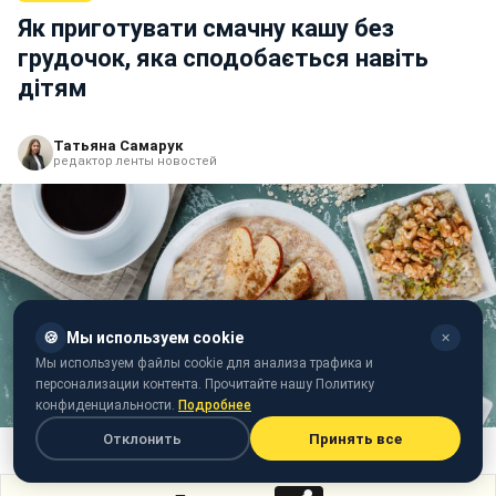
Як приготувати смачну кашу без
грудочок, яка сподобається навіть
дітям
Татьяна Самарук
редактор ленты новостей
🍪
Мы используем cookie
✕
Мы используем файлы cookie для анализа трафика и
персонализации контента. Прочитайте нашу Политику
конфиденциальности.
Подробнее
Отклонить
Принять все
Як правильно варити вівсянку (freepik)