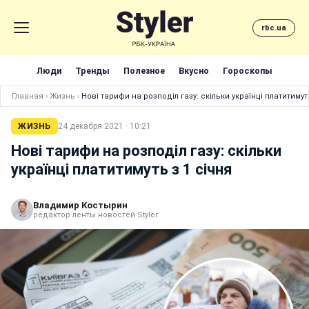
rbc.ua
Люди
Тренды
Полезное
Вкусно
Гороскопы
Главная
›
Жизнь
›
Нові тарифи на розподіл газу: скільки українці платитимут
ЖИЗНЬ
24 декабря 2021 · 10:21
Нові тарифи на розподіл газу: скільки
українці платитимуть з 1 січня
Владимир Костырин
редактор ленты новостей Styler