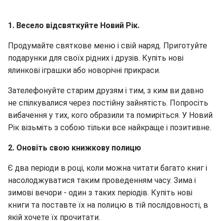
1. Весело відсвяткуйте Новий Рік.
Продумайте святкове меню і свій наряд. Приготуйте
подарунки для своїх рідних і друзів. Купіть нові
ялинкові іграшки або новорічні прикраси.
Зателефонуйте старим друзям і тим, з ким ви давно
не спілкувалися через постійну зайнятість. Попросіть
вибачення у тих, кого образили та помиріться. У Новий
Рік візьміть з собою тільки все найкраще і позитивне.
2. Оновіть свою книжкову полицю
Є два періоди в році, коли можна читати багато книг і
насолоджуватися таким проведенням часу. Зима і
зимові вечори - один з таких періодів. Купіть нові
книги та поставте їх на полицю в тій послідовності, в
якій хочете їх прочитати.