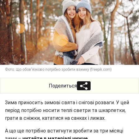
Фото: Що обов'язково потрібно зробити взимку (freepik.com)
Поделиться
Зима приносить зимові свята і снігові розваги. У цей
період потрібно носити теплі светри та шкарпетки,
грати в сніжки, кататися на санках і лижах.
А що ще потрібно встигнути зробити за три місяці
зими –
читайте в матеріалі нижче.