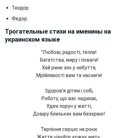
Теодор
Федор.
Трогательные стихи на именины на
украинском языке
"Любові, радості, тепла!
Багатства, миру і поваги!
Хай рине зло у небуття,
Мрійливості вам та наснаги!
Здоров’я дітям і собі,
Роботу, що вас надихає,
Удачі поруч у житті,
Довіру близьких вам безкраю!
Терпіння серцю на роки.
Життя цінуйте кожну мить,