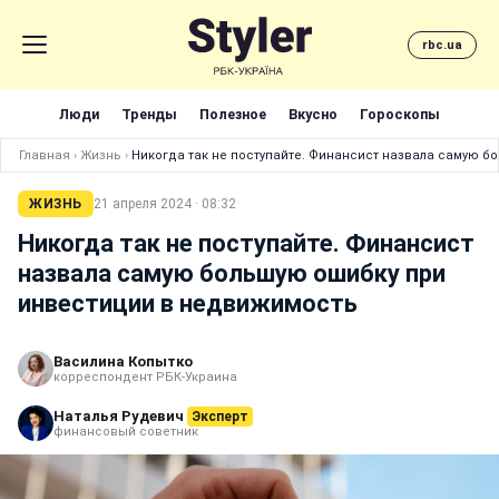
rbc.ua
Люди
Тренды
Полезное
Вкусно
Гороскопы
Главная
›
Жизнь
›
Никогда так не поступайте. Финансист назвала самую 
ЖИЗНЬ
21 апреля 2024 · 08:32
Никогда так не поступайте. Финансист
назвала самую большую ошибку при
инвестиции в недвижимость
Василина Копытко
корреспондент РБК-Украина
Наталья Рудевич
Эксперт
финансовый советник