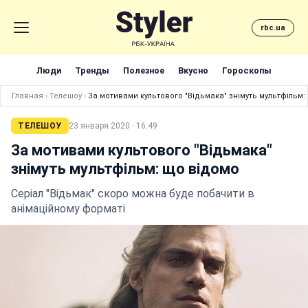
rbc.ua
Люди
Тренды
Полезное
Вкусно
Гороскопы
Главная
›
Телешоу
›
За мотивами культового "Відьмака" знімуть мультфільм:
ТЕЛЕШОУ
23 января 2020 · 16:49
За мотивами культового "Відьмака"
знімуть мультфільм: що відомо
Серіал "Відьмак" скоро можна буде побачити в
анімаційному форматі