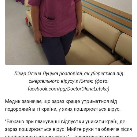
Лікар Олена Луцька розповіла, як уберегтися від
смертельного вірусу з Китаю (фото:
facebook.com/pg/DoctorOlenaLutska)
Медик зазначає, що зараз краще утриматися від
подорожей в ті країни, у яких поширюється вірус.
"Бажано при плануванні відпустки уникати країн, де
зараз поширюється вірус. Мийте руки та обличчя після
відвідування людних місць", - резюмувала медик.