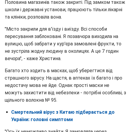
Половина магазинів також закриті. Під замком також
школи і державні установи, працюють тільки лікарні
та клініки, розповіла вона.
"Місто закрили для в'їзду і виїзду. Всі способи
пересування заблоковані. Я позавчора виходила на
вулицю, щоб забрати у кур'єра замовлені фрукти, то
не зустріла жодну людину в околицях. А це 7 годин
вечора", - каже Христина.
Багато хто ходить в масках, щоб уберегтися від
страшного вірусу. На щастя, в аптеках їх багато і про
недостачу мова не йде. Однак прості маски не
можуть захистити від небезпеки - потрібні особливі, з
щільного волокна № 95.
Смертельний вірус з Китаю підбирається до
України: головні симптоми
"Ось їх неможливо знайти. Я замовляла через