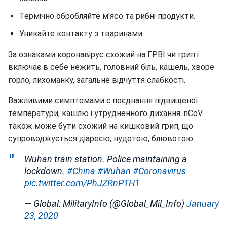
Термічно обробляйте м'ясо та рибні продукти.
Уникайте контакту з тваринами.
За ознаками коронавірус схожий на ГРВІ чи грип і
включає в себе нежить, головний біль, кашель, хворе
горло, лихоманку, загальне відчуття слабкості.
Важливими симптомами є поєднання підвищеної
температури, кашлю і утрудненного дихання. nCoV
також може бути схожий на кишковий грип, що
супроводжується діареєю, нудотою, блювотою.
Wuhan train station. Police maintaining a
lockdown.
#China
#Wuhan
#Coronavirus
pic.twitter.com/PhJZRnPTH1
— Global: MilitaryInfo (@Global_Mil_Info)
January
23, 2020