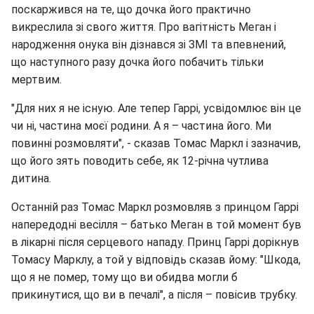
поскаржився на те, що дочка його практично
викреслила зі свого життя. Про вагітність Меган і
народження онука він дізнався зі ЗМІ та впевнений,
що наступного разу дочка його побачить тільки
мертвим.
"Для них я не існую. Але тепер Гаррі, усвідомлює він це
чи ні, частина моєї родини. А я – частина його. Ми
повинні розмовляти", - сказав Томас Маркл і зазначив,
що його зять поводить себе, як 12-річна чутлива
дитина.
Останній раз Томас Маркл розмовляв з принцом Гаррі
напередодні весілля – батько Меган в той момент був
в лікарні після серцевого нападу. Принц Гаррі дорікнув
Томасу Марклу, а той у відповідь сказав йому: "Шкода,
що я не помер, тому що ви обидва могли б
прикинутися, що ви в печалі", а після – повісив трубку.