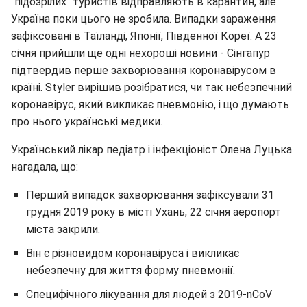
"підозрілих" туристів відправляють в карантин, але
Україна поки цього не зробила. Випадки зараження
зафіксовані в Таїланді, Японії, Південної Кореї. А 23
січня прийшли ще одні нехороші новини - Сінгапур
підтвердив перше захворювання коронавірусом в
країні. Styler вирішив розібратися, чи так небезпечний
коронавірус, який викликає пневмонію, і що думають
про нього українські медики.
Український лікар педіатр і інфекціоніст Олена Луцька
нагадала, що:
Перший випадок захворювання зафіксували 31
грудня 2019 року в місті Ухань, 22 січня аеропорт
міста закрили.
Він є різновидом коронавіруса і викликає
небезпечну для життя форму пневмонії.
Специфічного лікування для людей з 2019-nCoV