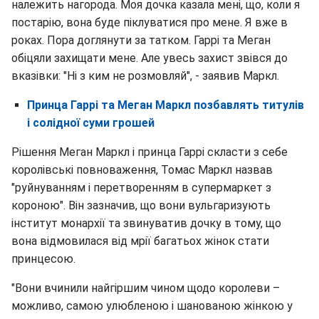
належить нагорода. Моя дочка казала мені, що, коли я
постарію, вона буде піклуватися про мене. Я вже в
роках. Пора доглянути за татком. Гаррі та Меган
обіцяли захищати мене. Але увесь захист звівся до
вказівки: "Ні з ким не розмовляй", - заявив Маркл.
Принца Гаррі та Меган Маркл позбавлять титулів
і солідної суми грошей
Рішення Меган Маркл і принца Гаррі скласти з себе
королівські повноваження, Томас Маркл назвав
"руйнуванням і перетворенням в супермаркет з
короною". Він зазначив, що вони вульгаризують
інститут монархії та звинуватив дочку в тому, що
вона відмовилася від мрії багатьох жінок стати
принцесою.
"Вони вчинили найгіршим чином щодо королеви –
можливо, самою улюбленою і шанованою жінкою у