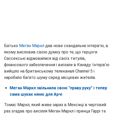
Батько
Меган Маркл
дав нове скандальне інтерв'ю, в
якому висловив свою думку про те, що герцоги
Сассекські відмовилися від своїх титулів,
фінансового забезпечення і виїхали в Канаду. Інтерв'ю
вийшло на британському телеканалі Channel 5 і
наробило багато шуму серед місцевих жителів.
Меган Маркл звільнила свою "праву руку" і тепер
сама шукає няню для Арчі
Томас Маркл, який живе зараз в Мексиці в черговий
раз згадав про весілля Меган Маркл і принца Гаррі та