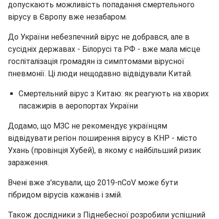
допускають можливість попадання смертельного
вірусу в Європу вже незабаром.
До України небезпечний вірус не добрався, але в
сусідніх державах - Білорусі та РФ - вже мала місце
госпіталізація громадян із симптомами вірусної
пневмонії. Ці люди нещодавно відвідували Китай.
Смертельний вірус з Китаю: як реагують на хворих
пасажирів в аеропортах України
Додамо, що МЗС не рекомендує українцям
відвідувати регіон поширення вірусу в КНР - місто
Ухань (провінція Хубей), в якому є найбільший ризик
зараження.
Вчені вже з'ясували, що 2019-nCoV може бути
гібридом вірусів кажанів і змій.
Також дослідники з Піднебесної розробили успішний