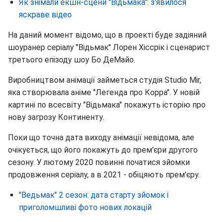
Як знімали екшн-сцени "Відьмака": з'явилося
яскраве відео
На даний момент відомо, що в проекті буде задіяний
шоуранер серіалу "Відьмак" Лорен Хіссрік і сценарист
третього епізоду шоу Бо ДеМайо.
Виробництвом анімації займеться студія Studio Mir,
яка створювала аніме "Легенда про Корра". У новій
картині по всесвіту "Відьмака" покажуть історію про
нову загрозу Континенту.
Поки що точна дата виходу анімації невідома, але
очікується, що його покажуть до прем'єри другого
сезону. У лютому 2020 повинні початися зйомки
продовження серіалу, а в 2021 - обіцяють прем'єру.
"Ведьмак" 2 сезон: дата старту зйомок і
приголомшливі фото нових локацій