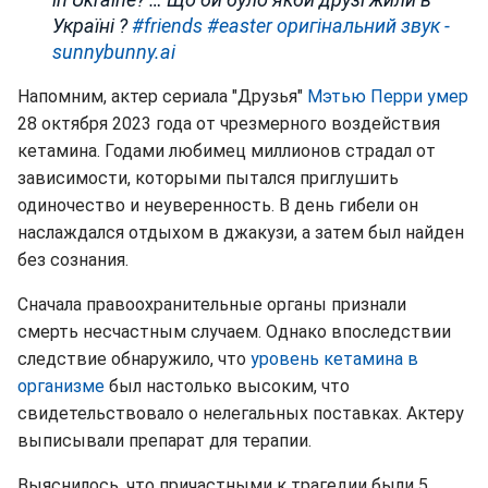
Україні ?
#friends
#easter
оригінальний звук -
sunnybunny.ai
Напомним, актер сериала "Друзья"
Мэтью Перри умер
28 октября 2023 года от чрезмерного воздействия
кетамина. Годами любимец миллионов страдал от
зависимости, которыми пытался приглушить
одиночество и неуверенность. В день гибели он
наслаждался отдыхом в джакузи, а затем был найден
без сознания.
Сначала правоохранительные органы признали
смерть несчастным случаем. Однако впоследствии
следствие обнаружило, что
уровень кетамина в
организме
был настолько высоким, что
свидетельствовало о нелегальных поставках. Актеру
выписывали препарат для терапии.
Выяснилось, что причастными к трагедии были 5