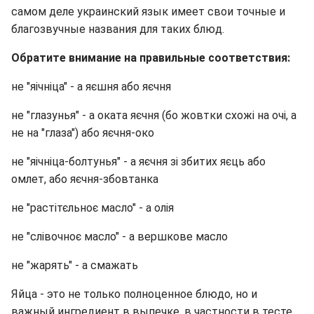
самом деле украинский язык имеет свои точные и
благозвучные названия для таких блюд.
Обратите внимание на правильные соответствия:
не "яічніца" - а яєшня або яєчня
не "глазунья" - а оката яєчня (бо жовтки схожі на очі, а
не на "глаза") або яєчня-око
не "яічніца-болтунья" - а яєчня зі збитих яєць або
омлет, або яєчня-збовтанка
не "растітєльноє масло" - а олія
не "слівочноє масло" - а вершкове масло
не "жарять" - а смажать
Яйца - это не только полноценное блюдо, но и
важный ингредиент в выпечке, в частности в тесте