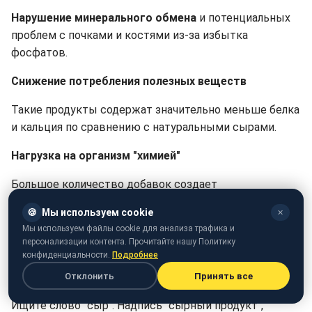
Нарушение минерального обмена
и потенциальных
проблем с почками и костями из-за избытка
фосфатов.
Снижение потребления полезных веществ
Такие продукты содержат значительно меньше белка
и кальция по сравнению с натуральными сырами.
Нагрузка на организм "химией"
Большое количество добавок создает
дополнительную нагрузку на системы организма.
🍪
Мы используем cookie
✕
Как выбрать нормальный сыр?
Мы используем файлы cookie для анализа трафика и
персонализации контента. Прочитайте нашу Политику
конфиденциальности.
Подробнее
Лучший способ уберечь себя -
внимательно читать
этикетку
перед покупкой:
Отклонить
Принять все
Ищите слово "сыр". Надпись "сырный продукт",