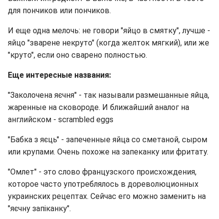
для пончиков или пончиков.
И еще одна мелочь: не говори "яйцо в смятку", лучше -
яйцо "зварене некруто" (когда желток мягкий), или же
"круто", если оно сварено полностью.
Еще интересные названия:
"Заколочена яєчня" - так называли размешанные яйца,
жаренные на сковороде. И ближайший аналог на
английском - scrambled eggs
"Бабка з яєць" - запеченные яйца со сметаной, сыром
или крупами. Очень похоже на запеканку или фритату.
"Омлет" - это слово французского происхождения,
которое часто употреблялось в дореволюционных
украинских рецептах. Сейчас его можно заменить на
"яєчну запіканку".