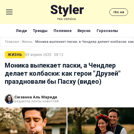
rbc.ua
Люди
Тренды
Полезное
Вкусно
Гороскопы
Главная
›
Жизнь
›
Моника выпекает паски, а Чендлер делает колбаски: как
ЖИЗНЬ
09 апреля 2025 · 08:12
Моника выпекает паски, а Чендлер
делает колбаски: как герои "Друзей"
праздновали бы Пасху (видео)
Сюзанна Аль Мариди
редактор ленты новостей