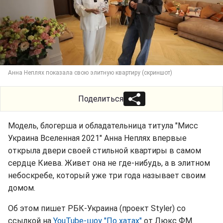
Анна Неплях показала свою элитную квартиру (скриншот)
Поделиться
Модель, блогерша и обладательница титула "Мисс
Украина Вселенная 2021" Анна Неплях впервые
открыла двери своей стильной квартиры в самом
сердце Киева. Живет она не где-нибудь, а в элитном
небоскребе, который уже три года называет своим
домом.
Об этом пишет РБК-Украина (проект Styler) со
ссылкой на
YouTube-шоу "По хатах"
от Люкс ФМ.