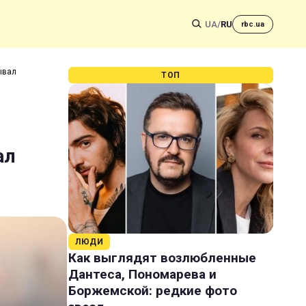
UA
/
RU
rbc.ua
ывал
ТОП
ал
ЛЮДИ
Как выглядят возлюбленные
Дантеса, Пономарева и
Боржемской: редкие фото