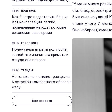
Боржемской: редкие фото звезд
"У меня много разны
стало воды, электрич
14:36
ПОЛЕЗНОЕ
Как быстро подготовить банки
был снег на улице! 
для консервации: легкие
очень много. И мы ка
проверенные методы, которые
Она набирает, смеетс
сэкономят ваше время
13:55
ГОРОСКОПЫ
Почему нельзя мыть пол после
гостей: что значит эта примета и
откуда она взялась
13:14
ТРЕНДЫ
Не только лен: стилист раскрыла
6 секретов комфортного образа в
жару
Все новости