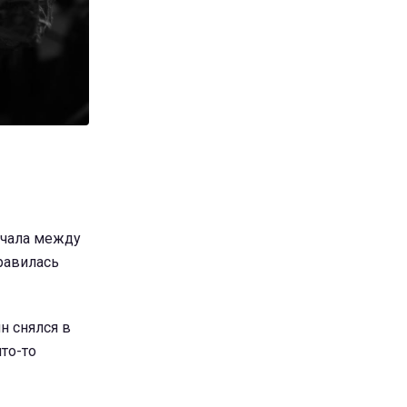
начала между
равилась
н снялся в
то-то