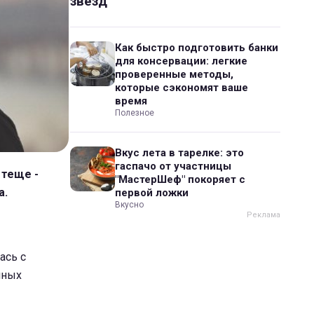
звезд
Как быстро подготовить банки
для консервации: легкие
проверенные методы,
которые сэкономят ваше
время
Полезное
Вкус лета в тарелке: это
гаспачо от участницы
 теще -
"МастерШеф" покоряет с
а.
первой ложки
Вкусно
ась с
нных