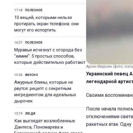
17:18
ПОЛЕЗНОЕ
10 вещей, которыми нельзя
протирать экран телефона: они
могут его испортить
16:37
ПОЛЕЗНОЕ
Муравьи исчезнут с огорода без
"химии": 5 простых способов,
которые действительно работают
Арсен Мирзоян (фото: inst
Украинский певец А
15:55
ВКУСНО
легендарной артист
Ажурные блины, которые не
рвутся: рецепт с секретным
ингредиентом для идеальных
Своими воспоминани
дырочек
После начала полном
15:19
ЛЮДИ
отключениями света
Как выглядят возлюбленные
ракетных атак. Одну
Дантеса, Пономарева и