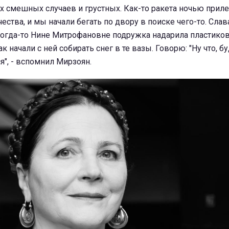
х смешных случаев и грустных. Как-то ракета ночью приле
ества, и мы начали бегать по двору в поиске чего-то. Слава
Когда-то Нине Митрофановне подружка надарила пластиков
к начали с ней собирать снег в те вазы. Говорю: "Ну что, б
я", - вспомнил Мирзоян.