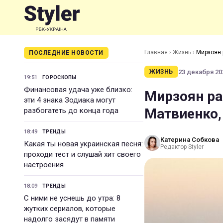
Главная
›
Жизнь
›
Мирзоян 
ПОСЛЕДНИЕ НОВОСТИ
23 декабря 202
ЖИЗНЬ
19:51
ГОРОСКОПЫ
Финансовая удача уже близко:
Мирзоян ра
эти 4 знака Зодиака могут
Матвиенко,
разбогатеть до конца года
18:49
ТРЕНДЫ
Катерина Собкова
Какая ты новая украинская песня:
Редактор Styler
проходи тест и слушай хит своего
настроения
18:09
ТРЕНДЫ
С ними не уснешь до утра: 8
жутких сериалов, которые
надолго засядут в памяти