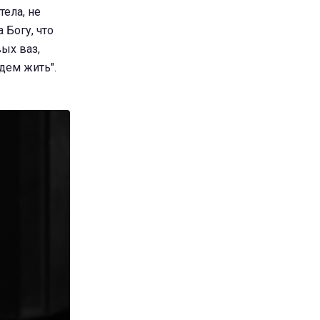
тела, не
 Богу, что
ых ваз,
удем жить".