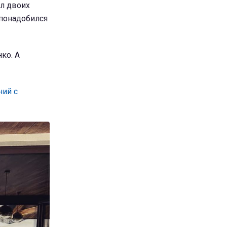
ал двоих
 понадобился
ко. А
ний с