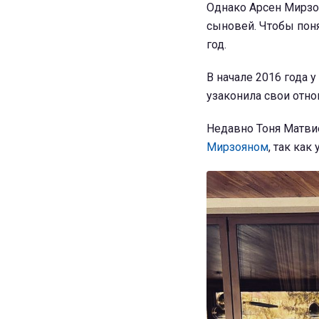
Однако Арсен Мирзоя
сыновей. Чтобы поня
год.
В начале 2016 года 
узаконила свои отно
Недавно Тоня Матвие
Мирзояном
, так как