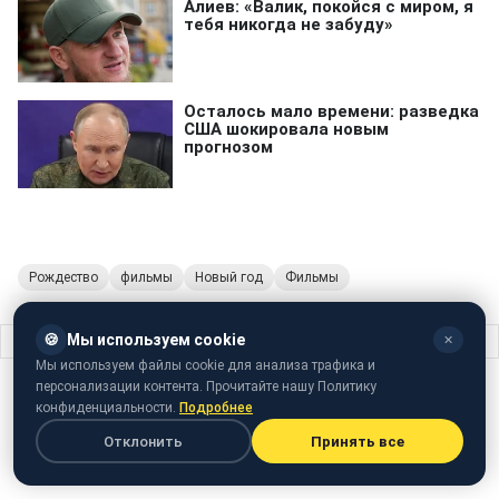
Рождество
фильмы
Новый год
Фильмы
🍪
Мы используем cookie
✕
Главная
›
Жизнь
›
7 базовых советов, как не замерзнуть на улице зимой
Мы используем файлы cookie для анализа трафика и
персонализации контента. Прочитайте нашу Политику
ЖИЗНЬ
30 ноября 2024 · 19:30
конфиденциальности.
Подробнее
7 базовых советов, как не замерзнуть
Отклонить
Принять все
на улице зимой