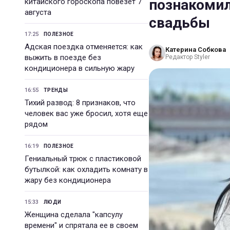
познакомил
китайского гороскопа повезет 7
августа
свадьбы
17:25
ПОЛЕЗНОЕ
Адская поездка отменяется: как
Катерина Собкова
выжить в поезде без
Редактор Styler
кондиционера в сильную жару
16:55
ТРЕНДЫ
Тихий развод: 8 признаков, что
человек вас уже бросил, хотя еще
рядом
16:19
ПОЛЕЗНОЕ
Гениальный трюк с пластиковой
бутылкой: как охладить комнату в
жару без кондиционера
15:33
ЛЮДИ
Женщина сделала "капсулу
времени" и спрятала ее в своем