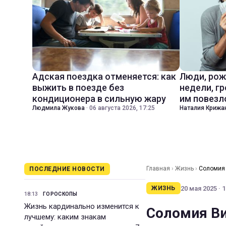
Адская поездка отменяется: как
Люди, рож
выжить в поезде без
недели, гр
кондиционера в сильную жару
им повезл
Людмила Жукова
·
06 августа 2026, 17:25
Наталия Крижа
Главная
›
Жизнь
›
Соломия 
ПОСЛЕДНИЕ НОВОСТИ
20 мая 2025 · 1
ЖИЗНЬ
18:13
ГОРОСКОПЫ
Жизнь кардинально изменится к
Соломия Ви
лучшему: каким знакам