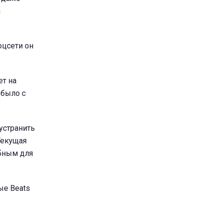
а
оцсети он
ет на
 было с
устранить
Текущая
обным для
ые Beats