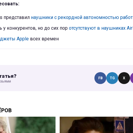
есовать:
ds представил
наушники с рекордной автономностью рабо
 у конкурентов, но до сих пор
отсутствуют в наушниках Ai
джеты Apple
всех времен
татья?
FB
TG
X
узьями