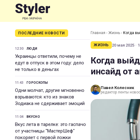
Главная
›
Жизнь
›
Когда вы
ПОСЛЕДНИЕ НОВОСТИ
20 мая 2025 · 1
ЖИЗНЬ
12:30
ЛЮДИ
Украинцы ответили, почему не
Когда выйду
едут в отпуск в этом году: дело
инсайд от 
не только в деньгах
11:43
ГОРОСКОПЫ
Павел Колесник
Одни молчат, другие мгновенно
редактор ленты ново
взрываются: кто из знаков
Зодиака не сдерживает эмоций
11:04
ВКУСНО
Вкус лета в тарелке: это гаспачо
от участницы "МастерШеф"
покоряет с первой ложки