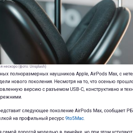
я нескоро (фото: Unsplash)
ых полноразмерных наушников Apple, AirPods Max, с нет
ли нового поколения. Несмотря на то, что осенью прошло
новленную версию с разъемом USB-C, конструктивно и тех
прежними.
представит следующее поколение AirPods Max, сообщает Р
ссылкой на профильный ресурс
9to5Mac
.
я самой дорогой моделью в линейке, но при этом уступаю