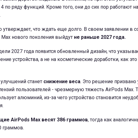
 по ряду функций. Кроме того, они до сих пор работают н
.
 утверждает, что ждать еще долго. В своем заявлении в с
s Max нового поколения выйдут
не раньше 2027 года.
дели 2027 года появится обновленный дизайн, что указыва
ние устройства, а не на косметические доработки, как это
 улучшений станет
снижение веса
. Это решение призвано 
тензий пользователей - чрезмерную тяжесть AirPods Max. 
льзует алюминий, из-за чего устройство становится неуд
я.
щие AirPods Max весят 386 граммов
, тогда как аналогичн
60 граммов.