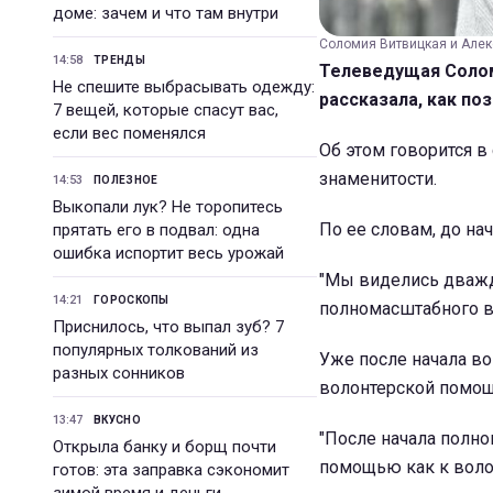
доме: зачем и что там внутри
Соломия Витвицкая и Алекс
14:58
ТРЕНДЫ
Телеведущая Солом
Не спешите выбрасывать одежду:
рассказала, как п
7 вещей, которые спасут вас,
если вес поменялся
Об этом говорится в
знаменитости.
14:53
ПОЛЕЗНОЕ
Выкопали лук? Не торопитесь
По ее словам, до на
прятать его в подвал: одна
ошибка испортит весь урожай
"Мы виделись дважд
14:21
ГОРОСКОПЫ
полномасштабного вт
Приснилось, что выпал зуб? 7
популярных толкований из
Уже после начала во
разных сонников
волонтерской помощ
13:47
ВКУСНО
"После начала полно
Открыла банку и борщ почти
помощью как к волон
готов: эта заправка сэкономит