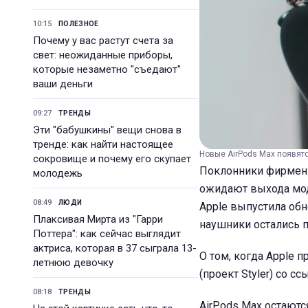
10:15
ПОЛЕЗНОЕ
Почему у вас растут счета за
свет: неожиданные приборы,
которые незаметно "съедают"
ваши деньги
09:27
ТРЕНДЫ
Эти "бабушкины" вещи снова в
тренде: как найти настоящее
Новые AirPods Max появятс
сокровище и почему его скупает
Поклонники фирменн
молодежь
ожидают выхода моде
08:49
ЛЮДИ
Apple выпустила об
Плаксивая Мирта из "Гарри
наушники остались 
Поттера": как сейчас выглядит
актриса, которая в 37 сыграла 13-
О том, когда Apple 
летнюю девочку
(проект Styler) со 
08:18
ТРЕНДЫ
AirPods Max остаютс