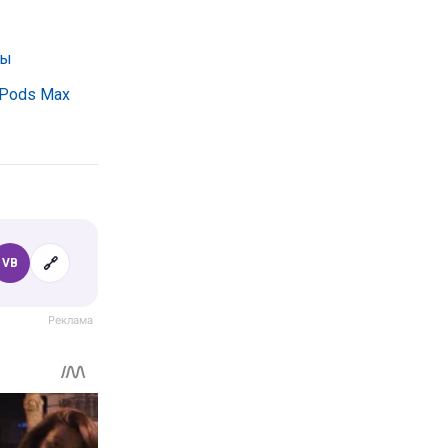
ты
rPods Max
🔗
VB