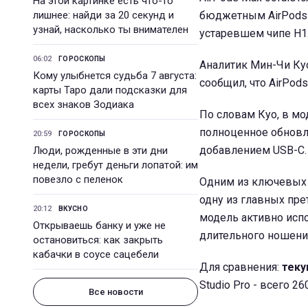
На этой картинке есть что-то
лишнее: найди за 20 секунд и
бюджетным AirPods 4
узнай, насколько ты внимателен
устаревшем чипе H1
06:02
ГОРОСКОПЫ
Аналитик Мин-Чи Куо
Кому улыбнется судьба 7 августа:
сообщил, что AirPod
карты Таро дали подсказки для
всех знаков Зодиака
По словам Куо, в мо
полноценное обновле
20:59
ГОРОСКОПЫ
добавлением USB-C.
Люди, рожденные в эти дни
недели, гребут деньги лопатой: им
повезло с пеленок
Одним из ключевых
одну из главных пре
20:12
ВКУСНО
модель активно испо
Открываешь банку и уже не
длительного ношени
остановиться: как закрыть
кабачки в соусе сацебели
Для сравнения:
теку
Studio Pro - всего 2
Все новости