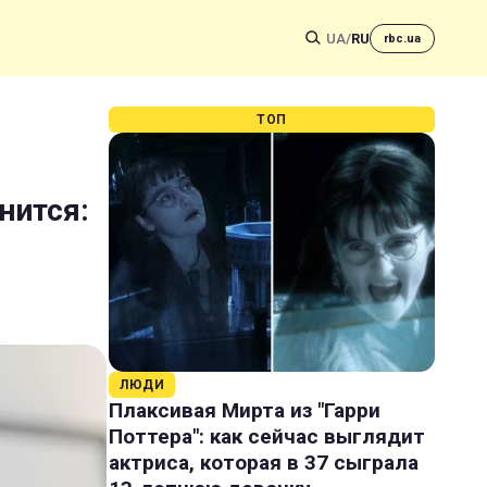
UA
/
RU
rbc.ua
ТОП
нится:
ЛЮДИ
Плаксивая Мирта из "Гарри
Поттера": как сейчас выглядит
актриса, которая в 37 сыграла