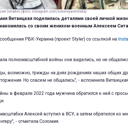
ей Ситайло (фото: instagram.com/solomiyavitvitska)
ия Витвицкая поделилась деталями своей личной жизн
ознакомилась со своим женихом-военным Алексеем Сит
 сообщении РБК-Украина (проект Styler) со ссылкой на
Inst
чала полномасштабной войны они виделись, но не общалис
ы, возможно, трижды на днях рождениях наших общих др
оржения. Но совсем не общались", - вспомнила Витвицкая
йны в феврале 2022 года мужчина обратился к ней с прось
и.
масштабки Алексей вступил в ВСУ, а затем обратился ко мн
теру", - отметила Соломия.