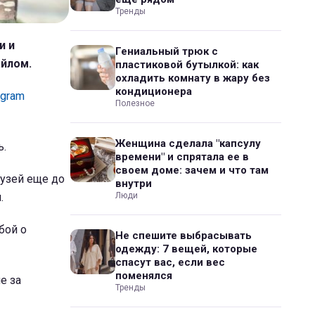
Тренды
и и
Гениальный трюк с
айлом.
пластиковой бутылкой: как
охладить комнату в жару без
кондиционера
agram
Полезное
Женщина сделала "капсулу
ь.
времени" и спрятала ее в
своем доме: зачем и что там
узей еще до
внутри
.
Люди
бой о
Не спешите выбрасывать
одежду: 7 вещей, которые
спасут вас, если вес
поменялся
е за
Тренды