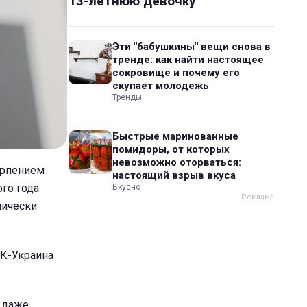
13-летнюю девочку
Эти "бабушкины" вещи снова в
тренде: как найти настоящее
сокровище и почему его
скупает молодежь
Тренды
Быстрые маринованные
помидоры, от которых
невозможно оторваться:
ерпением
настоящий взрыв вкуса
го года
Вкусно
нически
БК-Украина
т даже