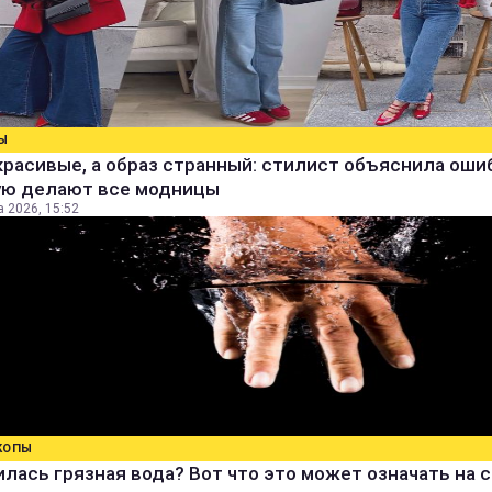
Ы
расивые, а образ странный: стилист объяснила ошиб
ую делают все модницы
а 2026, 15:52
КОПЫ
лась грязная вода? Вот что это может означать на 