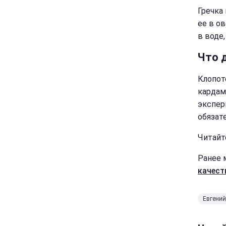
Гречка
ее в о
в воде
Что 
Клопот
кардам
экспер
обязат
Читайт
Ранее 
качест
Евгений