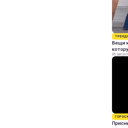
ТРЕНД
Вещи к
котор
05 август
ГОРОС
Присни