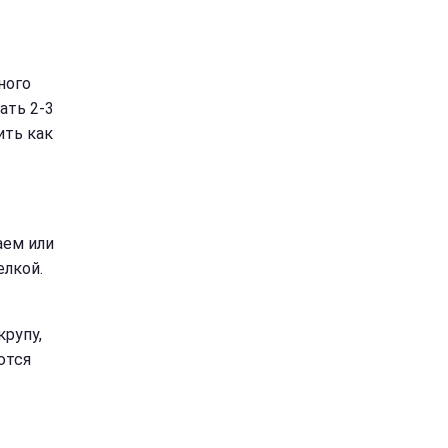
ного
ать 2-3
ить как
аем или
елкой.
крупу,
ются