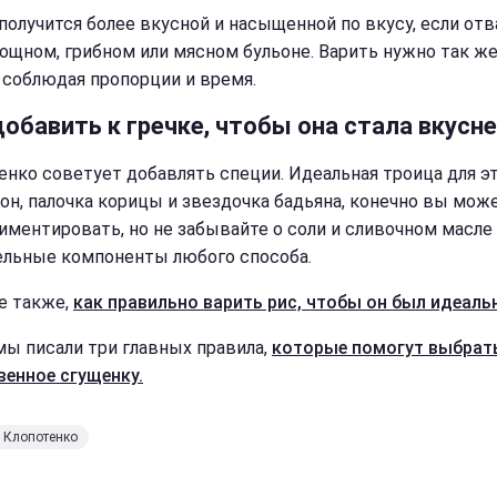
 получится более вкусной и насыщенной по вкусу, если от
вощном, грибном или мясном бульоне. Варить нужно так же,
, соблюдая пропорции и время.
добавить к гречке, чтобы она стала вкусн
енко советует добавлять специи. Идеальная троица для эт
он, палочка корицы и звездочка бадьяна, конечно вы мож
иментировать, но не забывайте о соли и сливочном масле 
ельные компоненты любого способа.
е также,
как правильно варить рис, чтобы он был идеаль
мы писали три главных правила,
которые помогут выбрат
венное сгущенку.
 Клопотенко