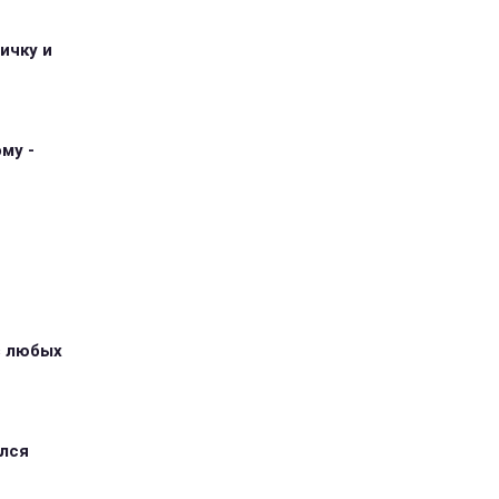
ичку и
му -
з любых
ился