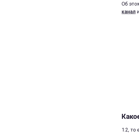
Об это
канал
и
Како
1:2, то