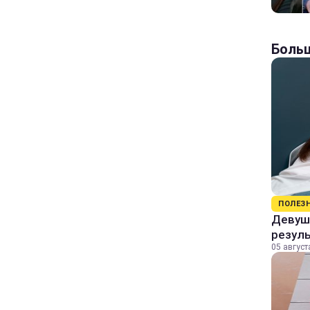
Больш
ПОЛЕЗ
Девушк
резул
05 август