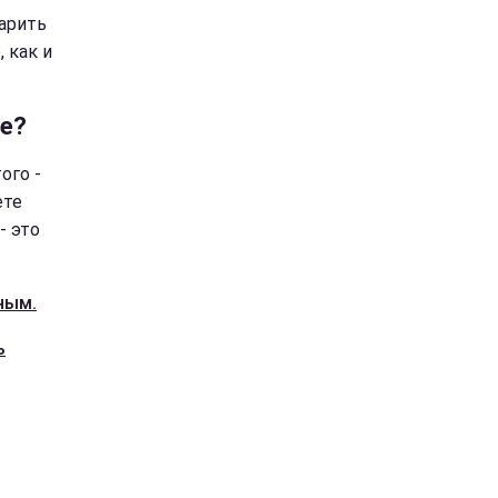
варить
 как и
ее?
ого -
ете
- это
ным.
ь