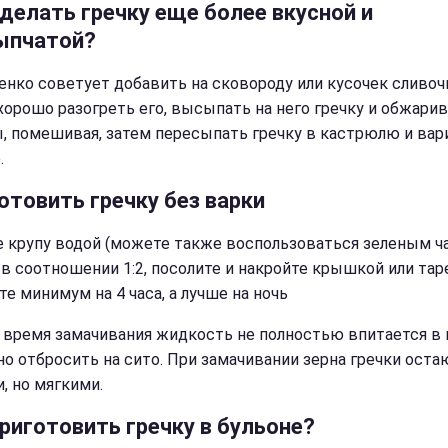
сделать гречку еще более вкусной и
ыпчатой?
енко советует добавить на сковороду или кусочек сливоч
 хорошо разогреть его, высыпать на него гречку и обжарив
, помешивая, затем пересыпать гречку в кастрюлю и вар
.
отовить гречку без варки
е крупу водой (можете также воспользоваться зеленым ч
 в соотношении 1:2, посолите и накройте крышкой или тар
е минимум на 4 часа, а лучше на ночь
а время замачивания жидкость не полностью впитается в 
но отбросить на сито. При замачивании зерна гречки оста
, но мягкими.
приготовить гречку в бульоне?