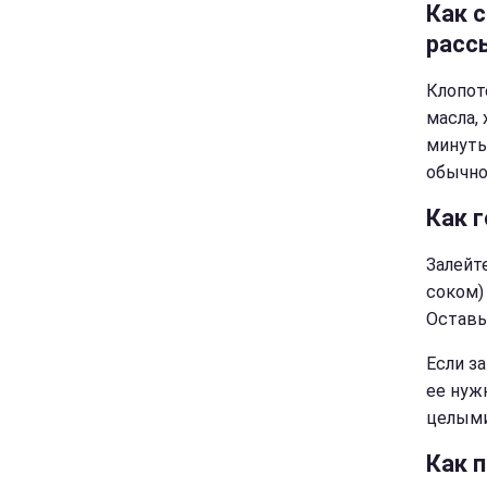
Как 
расс
Клопот
масла,
минуты
обычно
Как г
Залейт
соком)
Оставьт
Если з
ее нуж
целыми
Как 