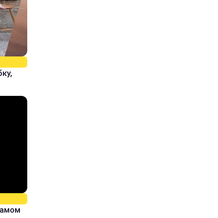
ку,
самом