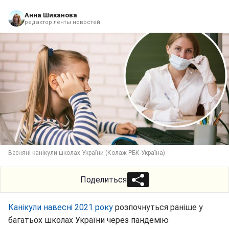
Анна Шиканова
редактор ленты новостей
Весняні канікули школах України (Колаж РБК-Україна)
Поделиться
Канікули навесні 2021 року
розпочнуться раніше у
багатьох школах України через пандемію