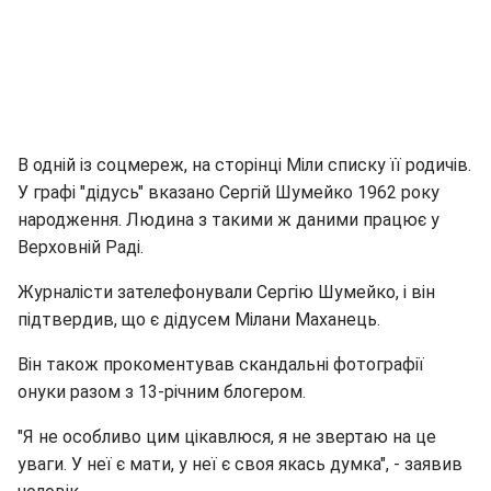
В одній із соцмереж, на сторінці Міли списку її родичів.
У графі "дідусь" вказано Сергій Шумейко 1962 року
народження. Людина з такими ж даними працює у
Верховній Раді.
Журналісти зателефонували Сергію Шумейко, і він
підтвердив, що є дідусем Мілани Маханець.
Він також прокоментував скандальні фотографії
онуки разом з 13-річним блогером.
"Я не особливо цим цікавлюся, я не звертаю на це
уваги. У неї є мати, у неї є своя якась думка", - заявив