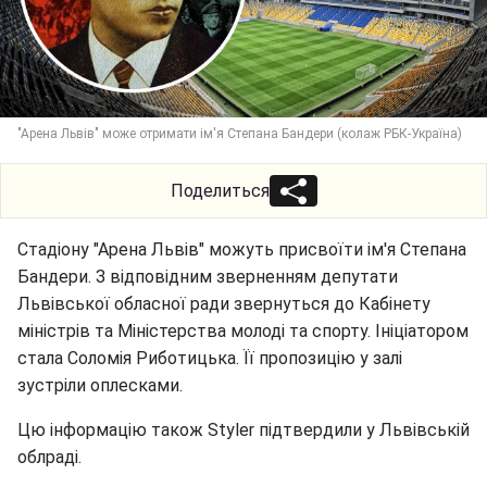
"Арена Львів" може отримати ім'я Степана Бандери (колаж РБК-Україна)
Поделиться
Стадіону "Арена Львів" можуть присвоїти ім'я Степана
Бандери. З відповідним зверненням депутати
Львівської обласної ради звернуться до Кабінету
міністрів та Міністерства молоді та спорту. Ініціатором
стала Соломія Риботицька. Її пропозицію у залі
зустріли оплесками.
Цю інформацію також Styler підтвердили у Львівській
облраді.