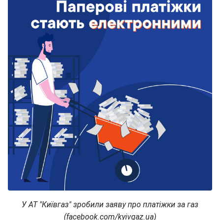
У АТ "Київгаз" зробили заяву про платіжки за газ
(facebook.com/kyivgaz.ua)