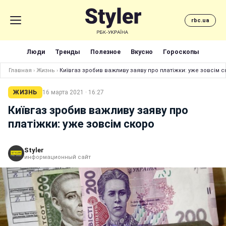
rbc.ua
Люди
Тренды
Полезное
Вкусно
Гороскопы
Главная
›
Жизнь
›
Київгаз зробив важливу заяву про платіжки: уже зовсім с
ЖИЗНЬ
16 марта 2021 · 16:27
Київгаз зробив важливу заяву про
платіжки: уже зовсім скоро
Styler
информационный сайт