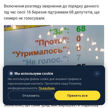
Включення розгляду звернення до порядку денного
під час сесії 16 березня підтримали 68 депутатів, ще
семеро не голосували.
🍪
Мы используем cookie
✕
Мы используем файлы cookie для анализа трафика и
персонализации контента. Прочитайте нашу Политику
конфиденциальности.
Подробнее
Як голосували депутати (фото: РБК-Україна)
Отклонить
Принять все
Зазначимо, що саме уряд має вирішувати подальшу