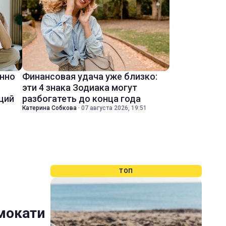
енно
Финансовая удача уже близко:
эти 4 знака Зодиака могут
ций
разбогатеть до конца года
Катерина Собкова
·
07 августа 2026, 19:51
ТОП
амокати