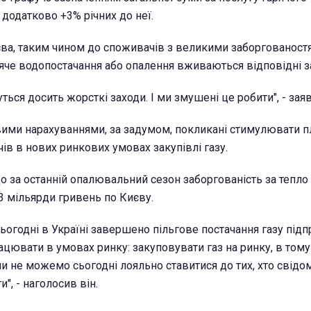
 додатково +3% річних до неї.
ва, таким чином до споживачів з великими заборгованост
ряче водопостачання або опалення вживаються відповідні з
ься досить жорсткі заходи. І ми змушені це робити", - заяв
вими нарахуваннями, за задумом, покликані стимулювати п
ів в нових ринкових умовах закупівлі газу.
о за останній опалювальний сезон заборгованість за тепло
3 мільярди гривень по Києву.
сьогодні в Україні завершено пільгове постачання газу під
ацювати в умовах ринку: закуповувати газ на ринку, в тому 
и не можемо сьогодні лояльно ставитися до тих, хто свідо
", - наголосив він.