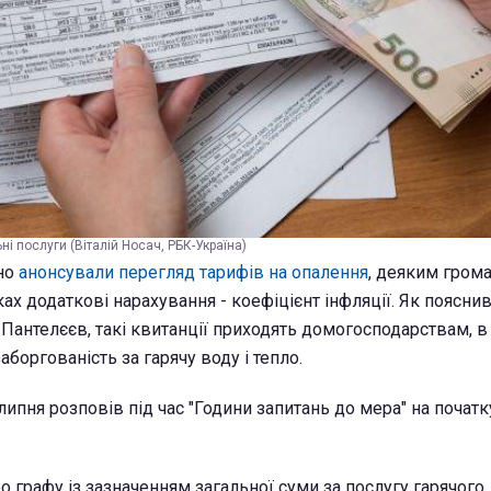
ні послуги (Віталій Носач, РБК-Україна)
вно
анонсували перегляд тарифів на опалення
, деяким гром
ах додаткові нарахування - коефіцієнт інфляції. Як поясни
антелєєв, такі квитанції приходять домогосподарствам, в
аборгованість за гарячу воду і тепло.
ипня розповів під час "Години запитань до мера" на почат
о графу із зазначенням загальної суми за послугу гарячого