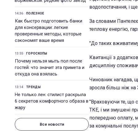
Боржемской: редкие фото звезд
водопостачання, і ще
14:36
ПОЛЕЗНОЕ
Как быстро подготовить банки
За словами Пантелєє
для консервации: легкие
теплову енергію, га
проверенные методы, которые
сэкономят ваше время
"До таких вживатимут
13:55
ГОРОСКОПЫ
Квитанції з додатко
Почему нельзя мыть пол после
дисципліну споживач
гостей: что значит эта примета и
откуда она взялась
Чиновник нагадав, щ
зросла більш ніж на 
13:14
ТРЕНДЫ
Не только лен: стилист раскрыла
6 секретов комфортного образа в
"Враховуючи те, що 
жару
ТКЕ, і ми змушені пр
попередню оплату, м
Все новости
за комунальні послуги