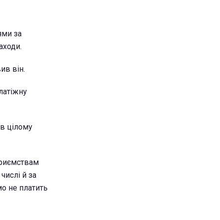
ями за
аходи.
ив він.
латіжну
 в цілому
приємствам
числі й за
мо не платить