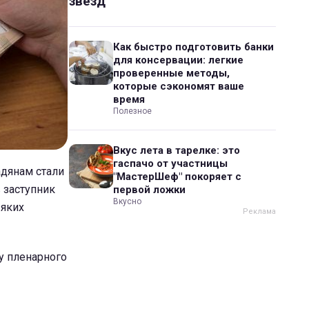
звезд
Как быстро подготовить банки
для консервации: легкие
проверенные методы,
которые сэкономят ваше
время
Полезное
Вкус лета в тарелке: это
гаспачо от участницы
адянам стали
"МастерШеф" покоряет с
в заступник
первой ложки
Вкусно
 яких
ку пленарного