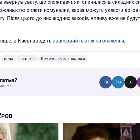
звернув увагу, що споживачі, які опинилися в складних си
жливістю оплати комуналки, зараз можуть укласти догові
гу. Після цього до них жодних заходів впливу вже не буду
ніше, в Києві вводять
авансовий платіж за опалення
.
вода
платежи
Коммунальные платежи
татья?
FB
TG
X
узьями