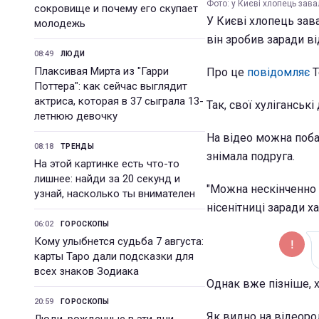
Фото: у Києві хлопець зава
сокровище и почему его скупает
У Києві хлопець зава
молодежь
він зробив заради в
08:49
ЛЮДИ
Плаксивая Мирта из "Гарри
Про це
повідомляє
T
Поттера": как сейчас выглядит
актриса, которая в 37 сыграла 13-
Так, свої хуліганські
летнюю девочку
На відео можна поба
08:18
ТРЕНДЫ
знімала подруга.
На этой картинке есть что-то
лишнее: найди за 20 секунд и
"Можна нескінченно д
узнай, насколько ты внимателен
нісенітниці заради х
06:02
ГОРОСКОПЫ
Кому улыбнется судьба 7 августа:
карты Таро дали подсказки для
всех знаков Зодиака
Однак вже пізніше, 
20:59
ГОРОСКОПЫ
Як видно на відеоро