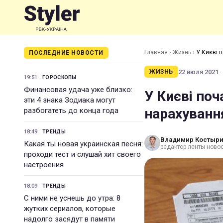
Главная
›
Жизнь
›
У Києві 
ПОСЛЕДНИЕ НОВОСТИ
22 июля 2021 ·
ЖИЗНЬ
19:51
ГОРОСКОПЫ
Финансовая удача уже близко:
У Києві по
эти 4 знака Зодиака могут
нарахуванн
разбогатеть до конца года
18:49
ТРЕНДЫ
Владимир Костыр
Какая ты новая украинская песня:
редактор ленты новос
проходи тест и слушай хит своего
настроения
18:09
ТРЕНДЫ
С ними не уснешь до утра: 8
жутких сериалов, которые
надолго засядут в памяти