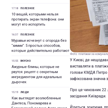
17:18
ПОЛЕЗНОЕ
10 вещей, которыми нельзя
протирать экран телефона: они
могут его испортить
16:37
ПОЛЕЗНОЕ
Муравьи исчезнут с огорода без
"химии": 5 простых способов,
которые действительно работают
Фото: платіжки за комуналь
У Києві, де нещода
15:55
ВКУСНО
виставляти в платіжк
Ажурные блины, которые не
рвутся: рецепт с секретным
голови КМДА Петро П
ингредиентом для идеальных
зафіксована значна з
дырочек
Про це чиновник 22 л
15:19
ЛЮДИ
засідання Київради.
Как выглядят возлюбленные
Дантеса, Пономарева и
Йдеться, зокрема, пр