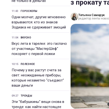
з прокату т
не только в деньгах
11:43
ГОРОСКОПЫ
Татьяна Самарук
Одни молчат, другие мгновенно
редактор ленты ново
взрываются: кто из знаков
Зодиака не сдерживает эмоций
11:04
ВКУСНО
Вкус лета в тарелке: это гаспачо
от участницы "МастерШеф"
покоряет с первой ложки
10:15
ПОЛЕЗНОЕ
Почему у вас растут счета за
свет: неожиданные приборы,
которые незаметно "съедают"
ваши деньги
09:27
ТРЕНДЫ
Эти "бабушкины" вещи снова в
тренде: как найти настоящее