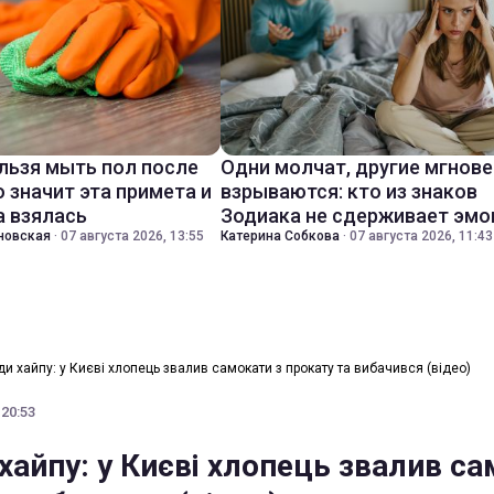
льзя мыть пол после
Одни молчат, другие мгнов
о значит эта примета и
взрываются: кто из знаков
а взялась
Зодиака не сдерживает эмо
новская
·
07 августа 2026, 13:55
Катерина Собкова
·
07 августа 2026, 11:43
ди хайпу: у Києві хлопець звалив самокати з прокату та вибачився (відео)
 20:53
хайпу: у Києві хлопець звалив с