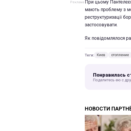
При цьому Пантелєєв 
мають проблему з мо
реструктуризації бор
застосовувати.
Як повідомлялося ра
Теги:
Киев
отопление
Понравилась с
Поделитесь ею с др