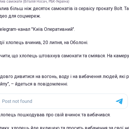
лив самокати (Віталій Носач, РБК-Україна)
лив більш ніж десяток самокатів із сервісу прокату Bolt. Т
ідео для соцмереж.
elegram-канал "Київ Оперативний".
 дії хлопець вчинив, 20 липня, на Оболоні.
чити, що хлопець штовхнув самокати та сміявся. На камеру
овго дивитися на вогонь, воду і на вибачення людей, які р
айпу", – йдеться в повідомленні.
хлопець пошкодував про свій вчинок та вибачився.
лику, хлопець йде вулицею та просить вибачення за свої н