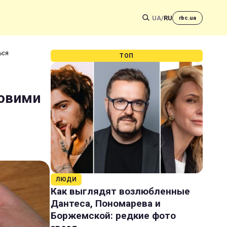
UA
/
RU
rbc.ua
ься
ТОП
ковими
ЛЮДИ
Как выглядят возлюбленные
Дантеса, Пономарева и
Боржемской: редкие фото