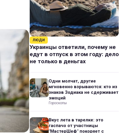
ЛЮДИ
Украинцы ответили, почему не
едут в отпуск в этом году: дело
не только в деньгах
Одни молчат, другие
мгновенно взрываются: кто из
знаков Зодиака не сдерживает
эмоций
Гороскопы
Вкус лета в тарелке: это
гаспачо от участницы
"МастерШеф" покоряет с