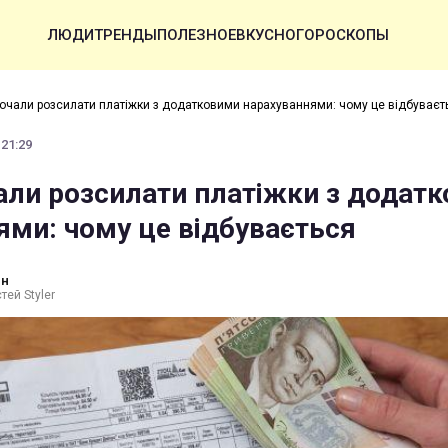
ЛЮДИ
ТРЕНДЫ
ПОЛЕЗНОЕ
ВКУСНО
ГОРОСКОПЫ
почали розсилати платіжки з додатковими нарахуваннями: чому це відбуваєт
 21:29
чали розсилати платіжки з додат
ями: чому це відбувається
ин
тей Styler