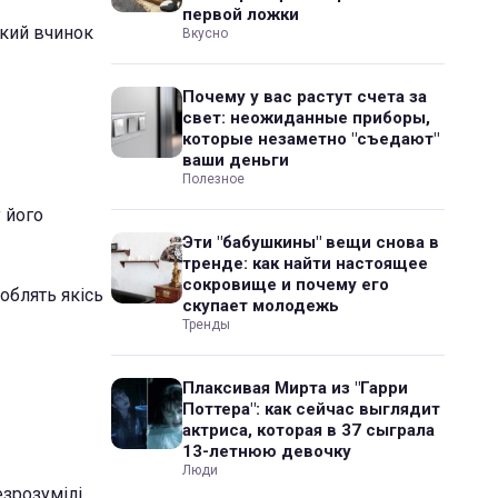
первой ложки
акий вчинок
Вкусно
Почему у вас растут счета за
свет: неожиданные приборы,
которые незаметно "съедают"
ваши деньги
Полезное
 його
Эти "бабушкины" вещи снова в
тренде: как найти настоящее
сокровище и почему его
облять якісь
скупает молодежь
Тренды
Плаксивая Мирта из "Гарри
Поттера": как сейчас выглядит
актриса, которая в 37 сыграла
13-летнюю девочку
Люди
езрозумілі