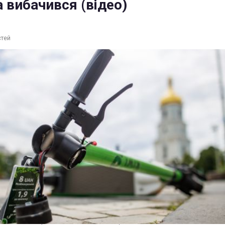
а вибачився (відео)
стей