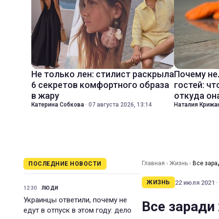
Не только лен: стилист раскрыла
Почему не
6 секретов комфортного образа
гостей: чт
в жару
откуда он
Катерина Собкова
·
07 августа 2026, 13:14
Наталия Крижа
Главная
›
Жизнь
›
Все зара
ПОСЛЕДНИЕ НОВОСТИ
22 июля 2021 ·
ЖИЗНЬ
12:30
ЛЮДИ
Украинцы ответили, почему не
Все заради 
едут в отпуск в этом году: дело