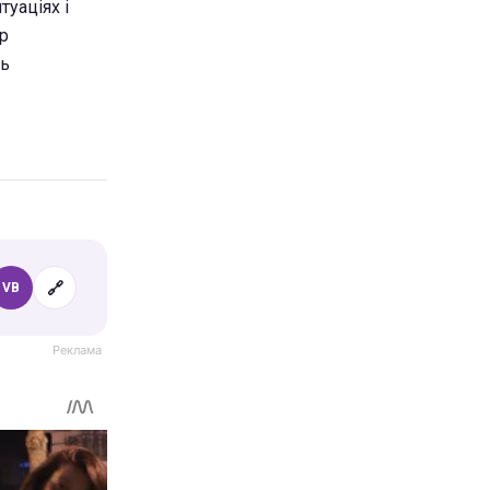
туаціях і
р
ть
🔗
VB