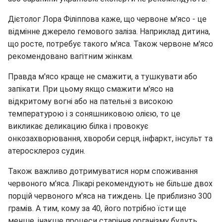
Дієтолог Лора Філіппова каже, що червоне м'ясо - це
відмінне джерело гемового заліза. Наприклад дитина,
що росте, потребує такого м'яса. Також червоне м'ясо
рекомендовано вагітним жінкам.
Правда м'ясо краще не смажити, а тушкувати або
запікати. При цьому якщо смажити м'ясо на
відкритому вогні або на пательні з високою
температурою і з соняшниковою олією, то це
викликає деликацию білка і провокує
онкозахворювання, хвороби серця, інфаркт, інсульт та
атеросклероз судин.
Також важливо дотримуватися норм споживання
червоного м'яса. Лікарі рекомендують не більше двох
порцій червоного м'яса на тиждень. Це приблизно 300
грамів. А тим, кому за 40, його потрібно їсти ще
менше, інакше процеси старіння організму будуть