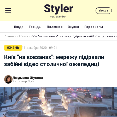
rbc.ua
Люди
Тренды
Полезное
Вкусно
Гороскопы
Главная
›
Жизнь
›
Київ "на ковзанах": мережу підірвали забійні відео столи
ЖИЗНЬ
11 декабря 2020 · 09:01
Київ "на ковзанах": мережу підірвали
забійні відео столичної ожеледиці
Людмила Жукова
Редактор Styler