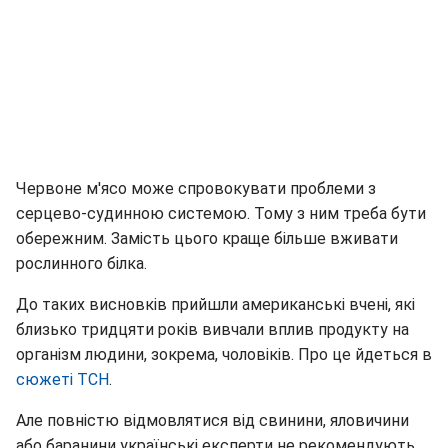
Червоне м'ясо може спровокувати проблеми з
серцево-судинною системою. Тому з ним треба бути
обережним. Замість цього краще більше вживати
рослинного білка.
До таких висновків прийшли американські вчені, які
близько тридцяти років вивчали вплив продукту на
організм людини, зокрема, чоловіків. Про це йдеться в
сюжеті ТСН
.
Але повністю відмовлятися від свинини, яловичини
або баранини українські експерти не рекомендують.