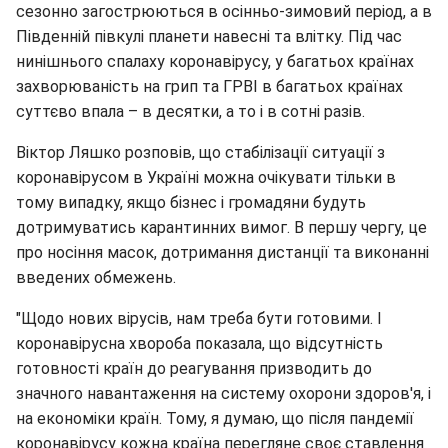
сезонно загострюються в осінньо-зимовий період, а в
Південній півкулі планети навесні та влітку. Під час
нинішнього спалаху коронавірусу, у багатьох країнах
захворюваність на грип та ГРВІ в багатьох країнах
суттєво впала – в десятки, а то і в сотні разів.
Віктор Ляшко розповів, що стабілізації ситуації з
коронавірусом в Україні можна очікувати тільки в
тому випадку, якщо бізнес і громадяни будуть
дотримуватись карантинних вимог. В першу чергу, це
про носіння масок, дотримання дистанції та виконанні
введених обмежень.
"Щодо нових вірусів, нам треба бути готовими. І
коронавірусна хвороба показала, що відсутність
готовності країн до реагування призводить до
значного навантаження на систему охорони здоров'я, і
на економіки країн. Тому, я думаю, що після пандемії
коронавірусу кожна країна перегляне своє ставлення