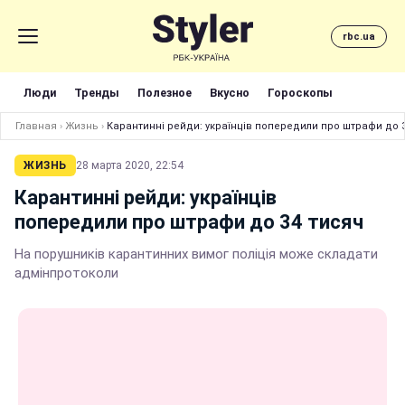
rbc.ua
Люди
Тренды
Полезное
Вкусно
Гороскопы
Главная
›
Жизнь
›
Карантинні рейди: українців попередили про штрафи до 
ЖИЗНЬ
28 марта 2020, 22:54
Карантинні рейди: українців
попередили про штрафи до 34 тисяч
На порушників карантинних вимог поліція може складати
адмінпротоколи