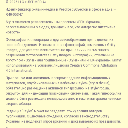
© 2026 LLC «UBT MEDIA»
Идентификатор онлайн-медиа в Реестре субъектов в сфере медиа —
R40-05347
Styler является развлекательным проектом «РБК-Украина»,
рассказывающим о людях, трендах и всё, что интересно читать вне
новостей.
Фотографии, иллюстрации и другие изображения принадлежат их
правообладателям. Использование фотографий, отмеченных Getty
Images, допускается исключительно при наличии письменного
разрешения фотоагентства Getty Images. Фотографии, отмеченные
логотипом «Styler» или подписанные «Styler» или «РБК-Украина», могут
использоваться на условиях лицензии Creative Commons Attribution
4.0 International.
При полном или частичном воспроизведении информационных
материалов, опубликованных на вебсайте «Styler» (styler.rbc.ua),
обязательно размещение активной гиперссылки на styler.rbc.ua,
открытой для индексации поисковыми системами. Такая гиперссылка
должна быть размещена непосредственно в тексте материала не ниже
второго абзаца.
Редакция "Styler" может не разделять точку зрения авторов
публикаций. Оценочные суждения, согласно законодательству
Украины, не подлежат опровержению и доказыванию их правдивости.