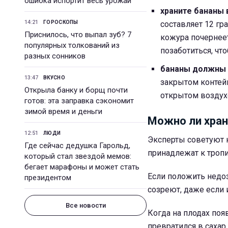
ошибка испортит весь урожай
храните бананы 
14:21
ГОРОСКОПЫ
составляет 12 гр
Приснилось, что выпал зуб? 7
кожура почернеет
популярных толкований из
позаботиться, чт
разных сонников
бананы должны 
13:47
ВКУСНО
закрытом контейн
Открыла банку и борщ почти
открытом воздух
готов: эта заправка сэкономит
зимой время и деньги
Можно ли хран
12:51
ЛЮДИ
Эксперты советуют н
Где сейчас дедушка Гарольд,
принадлежат к тропи
который стал звездой мемов:
бегает марафоны и может стать
Если положить недоз
президентом
созреют, даже если 
Все новости
Когда на плодах поя
превратился в сахар