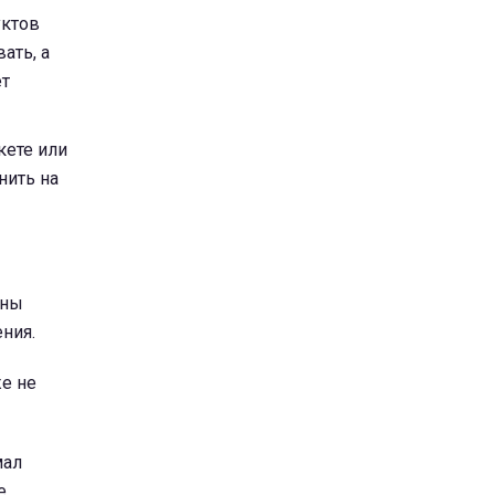
уктов
ать, а
ет
кете или
нить на
аны
ния.
же не
мал
е.