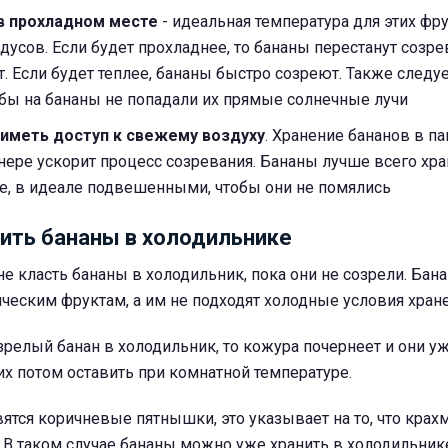
в прохладном месте
- идеальная температура для этих фр
адусов. Если будет прохладнее, то бананы перестанут созрев
. Если будет теплее, бананы быстро созреют. Также следу
обы на бананы не попадали их прямые солнечные лучи
иметь доступ к свежему воздуху
. Хранение бананов в па
ере ускорит процесс созревания. Бананы лучше всего хра
е, в идеале подвешенными, чтобы они не помялись
ить бананы в холодильнике
е класть бананы в холодильник, пока они не созрели. Бан
ческим фруктам, а им не подходят холодные условия хране
релый банан в холодильник, то кожура почернеет и они у
их потом оставить при комнатной температуре.
вятся коричневые пятнышки, это указывает на то, что крах
. В таком случае бананы можно уже хранить в холодильник