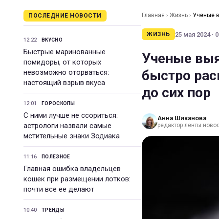
Главная
›
Жизнь
›
Ученые в
ПОСЛЕДНИЕ НОВОСТИ
до сих пор
25 мая 2024 · 0
ЖИЗНЬ
12:22
ВКУСНО
Быстрые маринованные
Ученые выя
помидоры, от которых
быстро рас
невозможно оторваться:
настоящий взрыв вкуса
до сих пор
12:01
ГОРОСКОПЫ
С ними лучше не ссориться:
Анна Шиканова
астрологи назвали самые
редактор ленты ново
мстительные знаки Зодиака
11:16
ПОЛЕЗНОЕ
Главная ошибка владельцев
кошек при размещении лотков:
почти все ее делают
10:40
ТРЕНДЫ