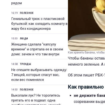
рядом
16:19
ПОЛЕЗНОЕ
Гениальный трюк с пластиковой
бутылкой: как охладить комнату в
жару без кондиционера
15:33
ЛЮДИ
Женщина сделала "капсулу
времени" и спрятала ее в своем
Как хранить бананы, чтобы
доме: зачем и что там внутри
Чтобы бананы остава
немного зеленые. А 
14:58
ТРЕНДЫ
Не спешите выбрасывать одежду:
7 вещей, которые спасут вас,
Об этом пишет РБК-У
если вес поменялся
Как правильно
14:53
ПОЛЕЗНОЕ
Выкопали лук? Не торопитесь
не держите бана
прятать его в подвал: одна
созревании выдел