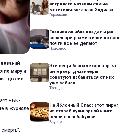
астрологи назвали самые
мстительные знаки Зодиака
Гороскопы
Главная ошибка владельцев
кошек при размещении лотков:
почти все ее делают
Полезное
олеваний
Эти вещи безнадежно портят
я по миру и
интерьер: дизайнеры
советуют избавиться от них
ют до сих
уже сейчас
Тренды
вает РБК-
На Яблочный Спас: этот пирог
ые в журнале
из старой кулинарной книги
пекли наши бабушки
Вкусно
 смерть",