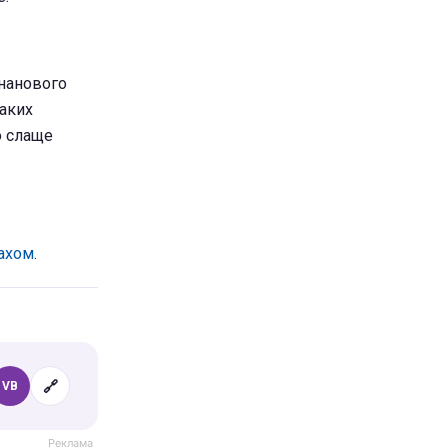
ананового
аких
о слаще
махом
.
🔗
VB