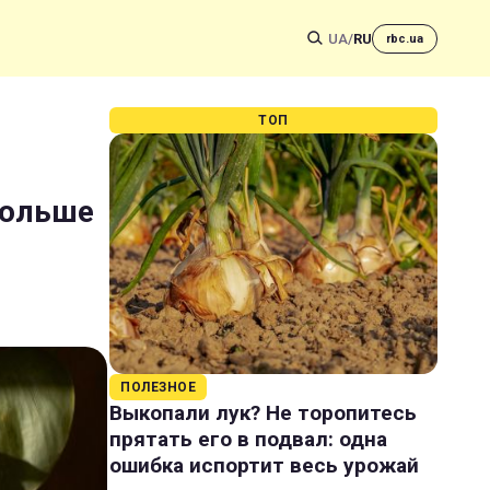
UA
/
RU
rbc.ua
ТОП
дольше
ПОЛЕЗНОЕ
Выкопали лук? Не торопитесь
прятать его в подвал: одна
ошибка испортит весь урожай