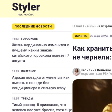
Главная
›
Жизнь
›
Как хран
ПОСЛЕДНИЕ НОВОСТИ
25 мая 2024 · 0
ЖИЗНЬ
18:13
ГОРОСКОПЫ
Жизнь кардинально изменится к
Как хранит
лучшему: каким знакам
не чернели
китайского гороскопа повезет 7
августа
Василина Копытко
17:25
ПОЛЕЗНОЕ
корреспондент РБК-У
Адская поездка отменяется: как
выжить в поезде без
кондиционера в сильную жару
16:55
ТРЕНДЫ
Тихий развод: 8 признаков, что
человек вас уже бросил, хотя еще