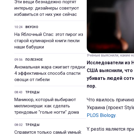
Эти вещи безнадежно портят
интерьер: дизайнеры советуют
избавиться от них уже сейчас
10:24
ВКУСНО
На Яблочный Спас: этот пирог из
старой кулинарной книги пекли
наши бабушки
Ученые выяснили, какие на
09:56
ПОЛЕЗНОЕ
Исследователи из 
Аномальная жара сжигает грядки:
США выяснили, что 
4 эффективных способа спасти
убивать людей сотн
овощи от гибели
пор.
08:43
ТРЕНДЫ
Маникюр, который выбирают
Что явилось причино
миллионерши: как сделать
Украина (проект Sty
трендовые "голые ногти" дома
PLOS Biology.
08:02
ТРЕНДЫ
Y. pestis является 
Справится только самый умный: