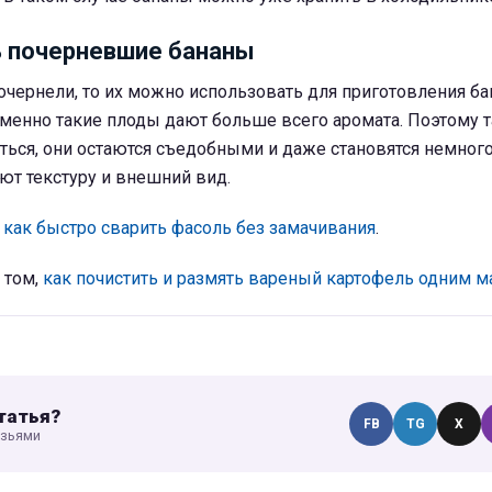
ь почерневшие бананы
чернели, то их можно использовать для приготовления б
менно такие плоды дают больше всего аромата. Поэтому т
яться, они остаются съедобными и даже становятся немног
яют текстуру и внешний вид.
,
как быстро сварить фасоль без замачивания
.
 том,
как почистить и размять вареный картофель одним 
татья?
FB
TG
X
узьями