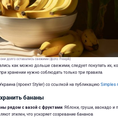
 они долго оставались свежими (фото: Freepik)
лись как можно дольше свежими, следует покупать их, к
при хранении нужно соблюдать только три правила.
краина (проект Styler) со ссылкой на публикацию
Simples 
 хранить бананы
ны рядом с вазой с фруктами
. Яблоки, груши, авокадо и 
яют этилен, что ускоряет созревание бананов