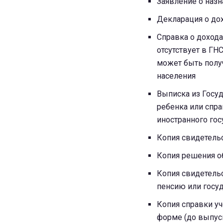
Заявление о наз
Декларация о до
Справка о дохода
отсутствует в ГН
может быть полу
населения
Выписка из Госуд
ребенка или спр
иностранного гос
Копия свидетель
Копия решения о
Копия свидетельс
пенсию или госу
Копия справки уч
форме (до выпус