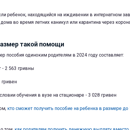
сли ребенок, находящийся на иждивении в
интернатном за
, дома во время летних каникул или карантина через корон
размер такой помощи
р пособия одиноким родителям в 2024 году составляет:
 - 2 563 гривны
6 гривен
условии обучения в вузе на стационаре - 3 028 гривен
том,
кто сможет получить пособие на ребенка в размере до 
 о том,
как родителям получить денежную выплату вместо 