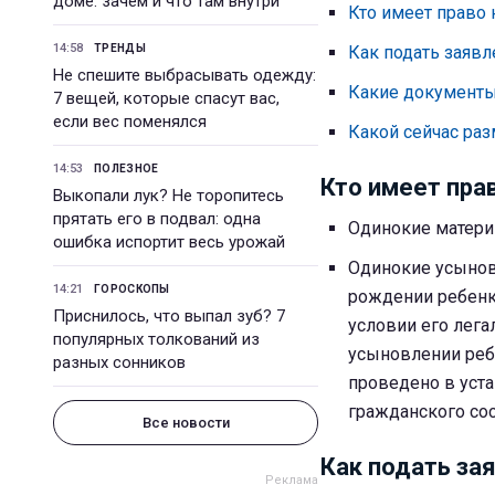
доме: зачем и что там внутри
Кто имеет право
14:58
ТРЕНДЫ
Как подать заяв
Не спешите выбрасывать одежду:
Какие документ
7 вещей, которые спасут вас,
если вес поменялся
Какой сейчас ра
14:53
ПОЛЕЗНОЕ
Кто имеет пра
Выкопали лук? Не торопитесь
прятать его в подвал: одна
Одинокие матери 
ошибка испортит весь урожай
Одинокие усынови
14:21
ГОРОСКОПЫ
рождении ребенк
Приснилось, что выпал зуб? 7
условии его лег
популярных толкований из
усыновлении ребе
разных сонников
проведено в уст
гражданского сос
Все новости
Как подать за