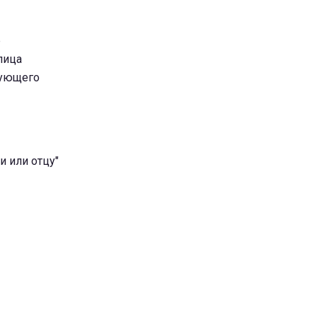
р
лица
вующего
и или отцу"