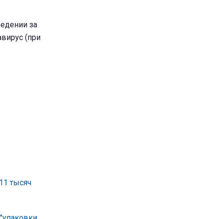
ведении за
авирус (при
11 тысяч
"упаковки