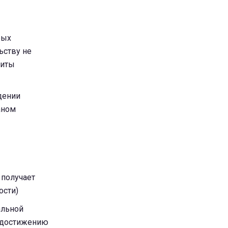
рых
ьству не
щиты
дении
аном
 получает
ости)
альной
о достижению