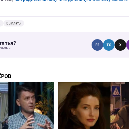
а
Выплаты
татья?
FB
TG
X
узьями