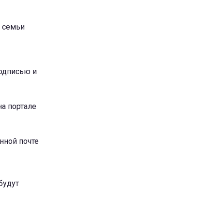
й семьи
подписью и
на портале
нной почте
будут