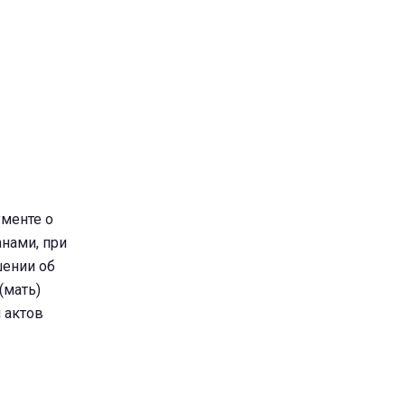
ументе о
нами, при
шении об
(мать)
 актов