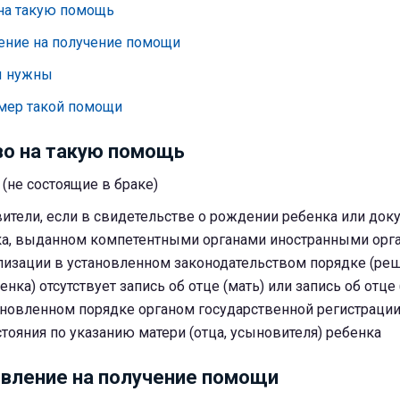
 на такую помощь
ление на получение помощи
ы нужны
змер такой помощи
во на такую помощь
(не состоящие в браке)
тели, если в свидетельстве о рождении ребенка или док
а, выданном компетентными органами иностранными орга
ализации в установленном законодательством порядке (ре
нка) отсутствует запись об отце (мать) или запись об отце 
ановленном порядке органом государственной регистрации
тояния по
указанию матери (отца, усыновителя) ребенка
явление на получение помощи