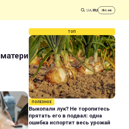
UA
/
RU
rbc.ua
ТОП
 матери
ПОЛЕЗНОЕ
Выкопали лук? Не торопитесь
прятать его в подвал: одна
ошибка испортит весь урожай