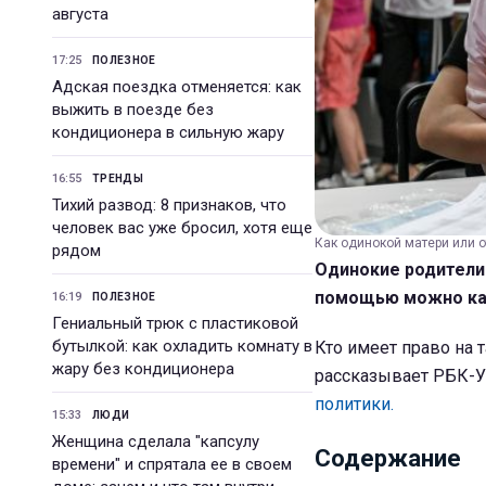
августа
17:25
ПОЛЕЗНОЕ
Адская поездка отменяется: как
выжить в поезде без
кондиционера в сильную жару
16:55
ТРЕНДЫ
Тихий развод: 8 признаков, что
человек вас уже бросил, хотя еще
Как одинокой матери или о
рядом
Одинокие родители
помощью можно как
16:19
ПОЛЕЗНОЕ
Гениальный трюк с пластиковой
бутылкой: как охладить комнату в
Кто имеет право на 
жару без кондиционера
рассказывает РБК-Ук
политики.
15:33
ЛЮДИ
Женщина сделала "капсулу
Содержание
времени" и спрятала ее в своем