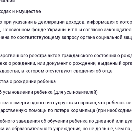
начении
ходах и имуществе
х при указании в декларации доходов, информация о кото
С, Пенсионном фонде Украины и т.п. и согласно законодател
чена по соответствующему запросу органа социальной за
арственного реестра актов гражданского состояния о рож
авка о рождении, или документ о рождении, выданный орг
ударства, в котором отсутствуют сведения об отце
ства о рождении ребенка
б усыновлении ребенка (для усыновителей)
тва о смерти одного из супругов и справка, что ребенок не
дарственную помощь по потере кормильца (при необходим
ебного заведения об обучении ребенка по дневной или ду
ка из образовательного учреждения, но не дольше, чем п