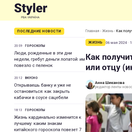
Главная
›
Жизнь
›
Как полу
ПОСЛЕДНИЕ НОВОСТИ
06 мая 2024 · 1
ЖИЗНЬ
20:59
ГОРОСКОПЫ
Люди, рожденные в эти дни
Как получи
недели, гребут деньги лопатой: им
или отцу (
повезло с пеленок
20:12
ВКУСНО
Анна Шиканова
Открываешь банку и уже не
редактор ленты ново
остановиться: как закрыть
кабачки в соусе сацебели
18:13
ГОРОСКОПЫ
Жизнь кардинально изменится к
лучшему: каким знакам
китайского гороскопа повезет 7