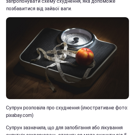
запропонувати схему схуднення, яка допоможе
позбавитися від зайвої ваги.
Супрун розповіла про схуднення (ілюстративне фото:
pixabay.com)
Супрун зазначила, що для запобігання або лікування