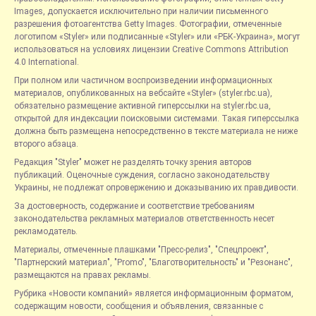
Images, допускается исключительно при наличии письменного
разрешения фотоагентства Getty Images. Фотографии, отмеченные
логотипом «Styler» или подписанные «Styler» или «РБК-Украина», могут
использоваться на условиях лицензии Creative Commons Attribution
4.0 International.
При полном или частичном воспроизведении информационных
материалов, опубликованных на вебсайте «Styler» (styler.rbc.ua),
обязательно размещение активной гиперссылки на styler.rbc.ua,
открытой для индексации поисковыми системами. Такая гиперссылка
должна быть размещена непосредственно в тексте материала не ниже
второго абзаца.
Редакция "Styler" может не разделять точку зрения авторов
публикаций. Оценочные суждения, согласно законодательству
Украины, не подлежат опровержению и доказыванию их правдивости.
За достоверность, содержание и соответствие требованиям
законодательства рекламных материалов ответственность несет
рекламодатель.
Материалы, отмеченные плашками "Пресс-релиз", "Спецпроект",
"Партнерский материал", "Promo", "Благотворительность" и "Резонанс",
размещаются на правах рекламы.
Рубрика «Новости компаний» является информационным форматом,
содержащим новости, сообщения и объявления, связанные с