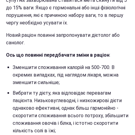
супутніх захворювань ставиться мета скинути від 5
до 15% ваги. Якщо є гормональні або інші фізіологічні
порушення, які є причиною набору ваги, то в першу
чергу необхідно усувати їх.
Новий раціон повинні запропонувати дієтолог або
санолог.
Ось що повинні передбачати зміни в раціон
:
Зменшити споживання калорій на 500-700. В
окремих випадках, під наглядом лікаря, можна
зменшити сильніше;
Вибрати ту дієту, яка відповідає перевагам
пацієнта. Низьковуглеводні, і низкожирові дієти
однаково ефективні, однак більш гармонійно -
скоротити споживання всього потроху, збільшити
споживання овочів і білка, і істотно скоротити
кількість солі в їжі;