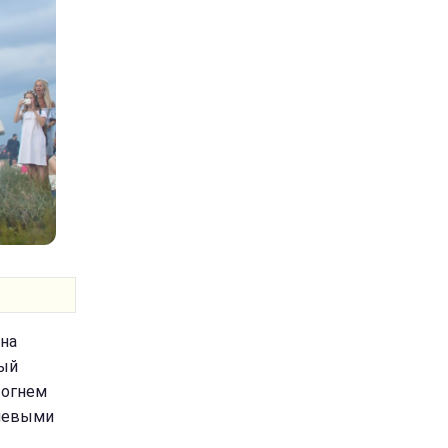
ана
рый
 огнем
ючевыми