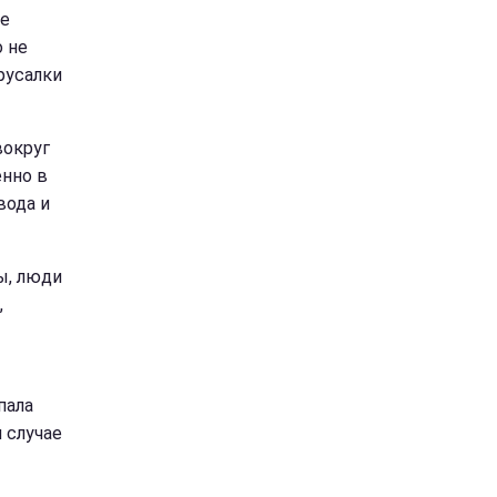
не
о не
русалки
вокруг
енно в
вода и
ы, люди
,
пала
 случае