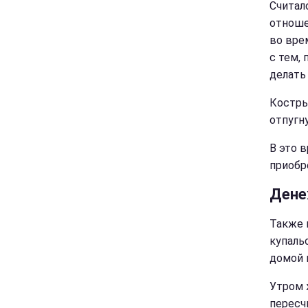
Считал
отношен
во вре
с тем, 
делать
Костры
отпугн
В это 
приобр
Дене
Также 
купаль
домой и
Утром 
пересч