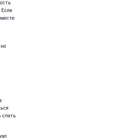
ность
 Если
Вместе
жно
в
ться
 спать.
уал