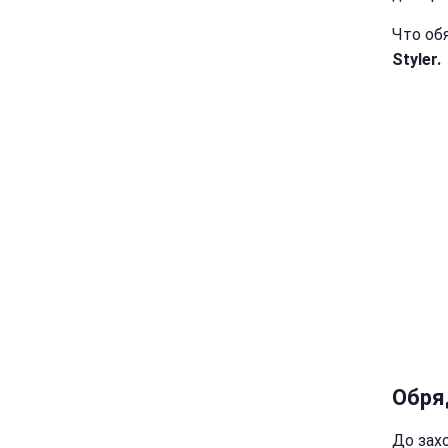
Что об
Styler.
Обря
До зах