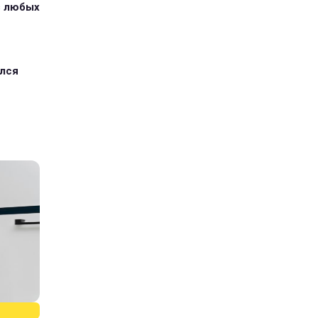
з любых
ился