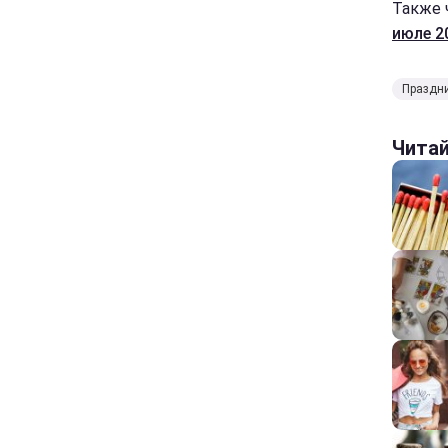
Также 
июле 2
Праздни
Чита