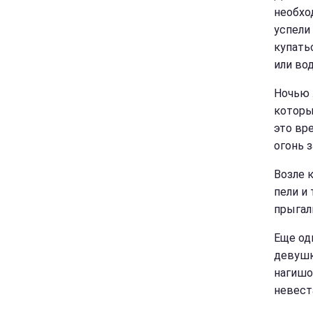
необхо
успели
купать
или во
Ночью 
которы
это вр
огонь 
Возле 
пели и
прыгал
Еще од
девушк
нагишо
невест