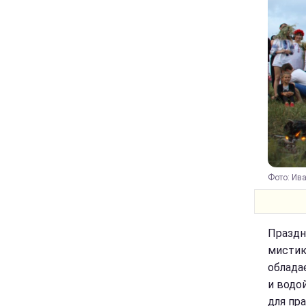
Фото: Ива
Праздн
мистик
облада
и водо
для пра