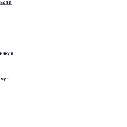
ься в
ичку и
му -