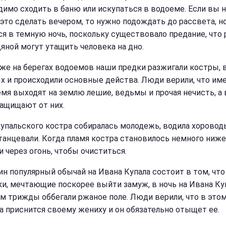
димо сходить в баню или искупаться в водоеме. Если вы 
 это сделать вечером, то нужно подождать до рассвета, н
ся в темную ночь, поскольку существовало предание, что 
дяной могут утащить человека на дно.
же на берегах водоемов наши предки разжигали костры, 
х и происходили основные действа. Люди верили, что им
емя выходят на землю лешие, ведьмы и прочая нечисть, а 
защищают от них.
купальского костра собиралась молодежь, водила хоровод
 танцевали. Когда пламя костра становилось немного ниже
и через огонь, чтобы очиститься.
ин популярный обычай на Ивана Купала состоит в том, что
и, мечтающие поскорее выйти замуж, в ночь на Ивана Ку
м трижды оббегали ржаное поле. Люди верили, что в этом
а приснится своему жениху и он обязательно отыщет ее.