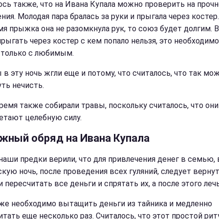
ось также, что на Ивана Купала можно проверить на проч
ия. Молодая пара бралась за руки и прыгала через костер.
мя прыжка она не разомкнула рук, то союз будет долгим. 
прыгать через костер с кем попало нельзя, это необходимо
 только с любимым.
 в эту ночь жгли еще и потому, что считалось, что так мо
уть нечисть.
время также собирали травы, поскольку считалось, что они
етают целебную силу.
жный обряд на Ивана Купала
наши предки верили, что для привлечения денег в семью, 
скую ночь, после проведения всех гуляний, следует верну
 пересчитать все деньги и спрятать их, а после этого лечь
же необходимо вытащить деньги из тайника и медленно
итать еще несколько раз. Считалось, что этот простой рит