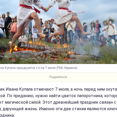
на Купала празднуется с 6 на 7 июля (РБК-Украина)
Поделиться:
ик Ивана Купала отмечают 7 июля, а ночь перед ним окут
ой. По преданию, нужно найти цветок папоротника, кото
ет магической силой. Этот древнейший праздник связан с
й, дарующей жизнь. Именно эти две стихии являются кл
здника.