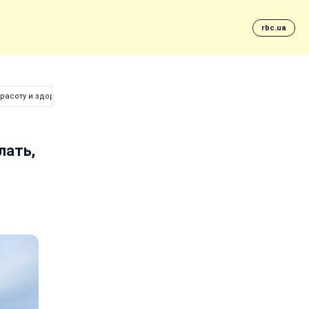
rbc.ua
красоту и здоровье
лать,