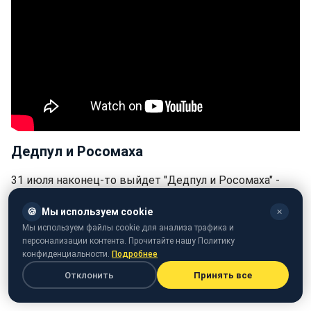
Дедпул и Росомаха
31 июля наконец-то выйдет "Дедпул и Росомаха" -
долгожданный фильм, объединяющий двух самых
🍪
Мы используем cookie
✕
любимых антигероев Marvel.
Мы используем файлы cookie для анализа трафика и
персонализации контента. Прочитайте нашу Политику
В ленте Дедпул, неугомонный балагур и мастер
конфиденциальности.
Подробнее
боевых искусств, объединяется с Росомахой, грубым
Отклонить
Принять все
мутантом с регенеративными способностями, чтобы
остановить злодея, угрожающего уничтожить мир.