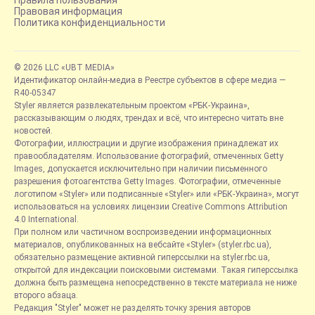
Правила пользования
Правовая информация
Политика конфиденциальности
© 2026 LLC «UBT MEDIA»
Идентификатор онлайн-медиа в Реестре субъектов в сфере медиа —
R40-05347
Styler является развлекательным проектом «РБК-Украина»,
рассказывающим о людях, трендах и всё, что интересно читать вне
новостей.
Фотографии, иллюстрации и другие изображения принадлежат их
правообладателям. Использование фотографий, отмеченных Getty
Images, допускается исключительно при наличии письменного
разрешения фотоагентства Getty Images. Фотографии, отмеченные
логотипом «Styler» или подписанные «Styler» или «РБК-Украина», могут
использоваться на условиях лицензии Creative Commons Attribution
4.0 International.
При полном или частичном воспроизведении информационных
материалов, опубликованных на вебсайте «Styler» (styler.rbc.ua),
обязательно размещение активной гиперссылки на styler.rbc.ua,
открытой для индексации поисковыми системами. Такая гиперссылка
должна быть размещена непосредственно в тексте материала не ниже
второго абзаца.
Редакция "Styler" может не разделять точку зрения авторов