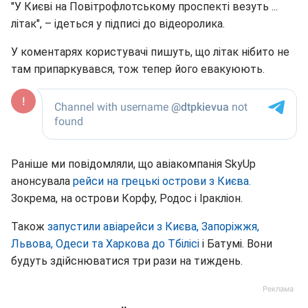
"У Києві на Повітрофлотському проспекті везуть ...
літак", – ідеться у підписі до відеоролика.
У коментарях користувачі пишуть, що літак нібито не
там припаркувався, тож тепер його евакуюють.
Раніше ми повідомляли, що авіакомпанія SkyUp
анонсувала
рейси на грецькі острови з Києва.
Зокрема, на острови Корфу, Родос і Іракліон.
Також
запустили авіарейси з Києва, Запоріжжя,
Львова, Одеси та Харкова до Тбілісі
і Батумі. Вони
будуть здійснюватися три рази на тиждень.