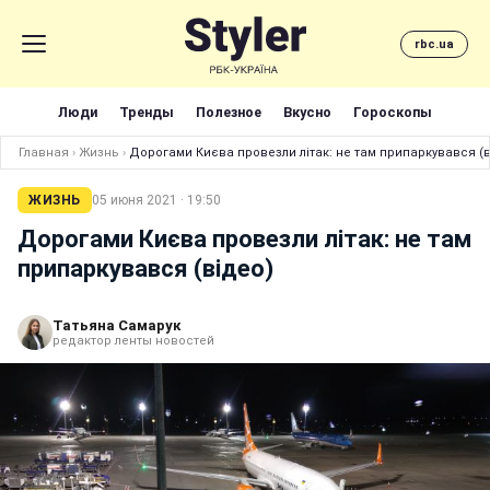
rbc.ua
Люди
Тренды
Полезное
Вкусно
Гороскопы
Главная
›
Жизнь
›
Дорогами Києва провезли літак: не там припаркувався (в
ЖИЗНЬ
05 июня 2021 · 19:50
Дорогами Києва провезли літак: не там
припаркувався (відео)
Татьяна Самарук
редактор ленты новостей