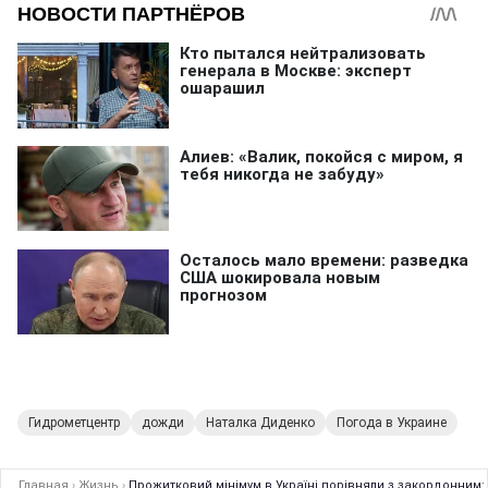
Гидрометцентр
дожди
Наталка Диденко
Погода в Украине
Главная
›
Жизнь
›
Прожитковий мінімум в Україні порівняли з закордонним: