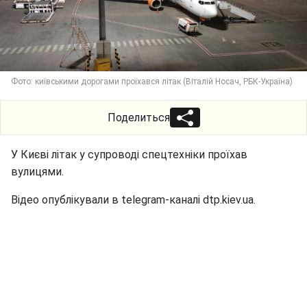
Фото: київськими дорогами проїхався літак (Віталій Носач, РБК-Україна)
Поделиться
У Києві літак у супроводі спецтехніки проїхав
вулицями.
Відео опублікували в telegram-каналі dtp.kiev.ua.