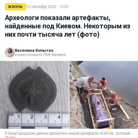
ЖИЗНЬ
13 сентября 2023 · 15:37
Археологи показали артефакты,
найденные под Киевом. Некоторым из
них почти тысяча лет (фото)
Василина Копытко
корреспондент РБК-Украина
В Вышгородском районе археологи нашли артефакты XI-XII вв. (коллаж:
Styler)