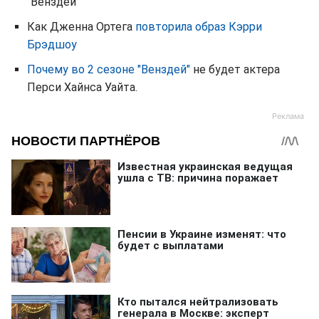
"Венздей"
Как Дженна Ортега
повторила образ Кэрри
Брэдшоу
Почему во 2 сезоне "Венздей"
не будет актера
Перси Хайнса Уайта.