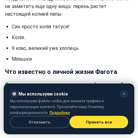
не заметить еще одну вещь: парень растет
настоящей копией папы.
Син просто копія татуся!
Копія…
9 клас, великий уже хлопець
Мілашки
Что известно о личной жизни Фагота
Фагот, хоть и имел немало романов, официально был
женат только один раз - и то очень давно. В 22 года он
🍪
Мы используем cookie
✕
женился на девушке по имени Алина, которая
Мы используем файлы cookie для анализа трафика и
выросла в строгих консервативных традициях. Их
персонализации контента. Прочитайте нашу Политику
конфиденциальности.
Подробнее
отношения были настолько сдержанными, что
Отклонить
Принять все
близость между ними произошла лишь после
свадьбы.