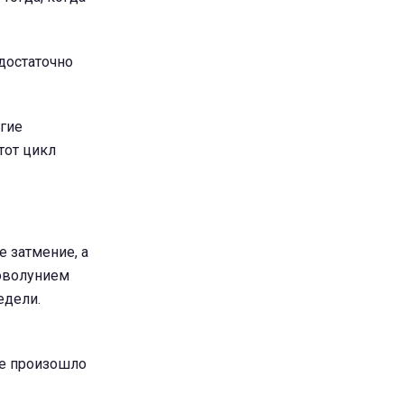
достаточно
огие
тот цикл
 затмение, а
новолунием
едели.
ие произошло