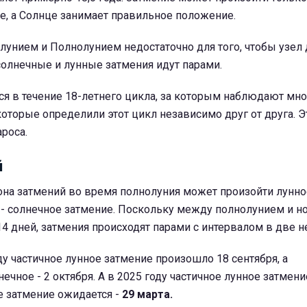
ле, а Солнце занимает правильное положение.
унием и Полнолунием недостаточно для того, чтобы узел 
солнечные и лунные затмения идут парами.
я в течение 18-летнего цикла, за которым наблюдают мн
которые определили этот цикл независимо друг от друга. Э
роса.
й
она затмений во время полнолуния может произойти лунное
 - солнечное затмение. Поскольку между полнолунием и 
4 дней, затмения происходят парами с интервалом в две н
ду частичное лунное затмение произошло 18 сентября, а
ечное - 2 октября. А в 2025 году частичное лунное затмен
ое затмение ожидается -
29 марта.