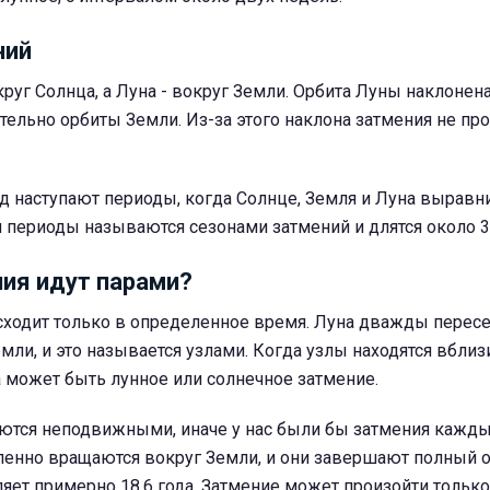
ний
руг Солнца, а Луна - вокруг Земли. Орбита Луны наклонен
ительно орбиты Земли. Из-за этого наклона затмения не пр
д наступают периоды, когда Солнце, Земля и Луна выравн
и периоды называются сезонами затмений и длятся около 3
ия идут парами?
ходит только в определенное время. Луна дважды пересе
мли, и это называется узлами. Когда узлы находятся вбли
а может быть лунное или солнечное затмение.
аются неподвижными, иначе у нас были бы затмения кажд
пенно вращаются вокруг Земли, и они завершают полный о
ляет примерно 18,6 года. Затмение может произойти только