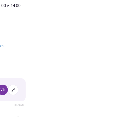
00 и 14:00
ься
🔗
VB