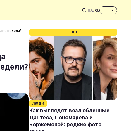
UA
/
RU
rbc.ua
 две недели?
ТОП
да
недели?
ЛЮДИ
Как выглядят возлюбленные
Дантеса, Пономарева и
Боржемской: редкие фото