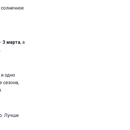
а солнечное
 -
3 марта
, а
.
 и одно
е сезона,
.
но. Лучше