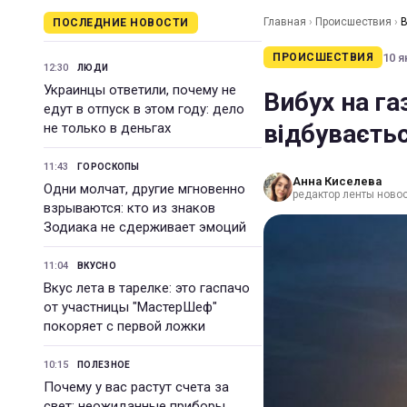
Главная
›
Происшествия
›
В
ПОСЛЕДНИЕ НОВОСТИ
10 я
ПРОИСШЕСТВИЯ
12:30
ЛЮДИ
Украинцы ответили, почему не
Вибух на га
едут в отпуск в этом году: дело
відбуваєтьс
не только в деньгах
11:43
ГОРОСКОПЫ
Анна Киселева
Одни молчат, другие мгновенно
редактор ленты новос
взрываются: кто из знаков
Зодиака не сдерживает эмоций
11:04
ВКУСНО
Вкус лета в тарелке: это гаспачо
от участницы "МастерШеф"
покоряет с первой ложки
10:15
ПОЛЕЗНОЕ
Почему у вас растут счета за
свет: неожиданные приборы,