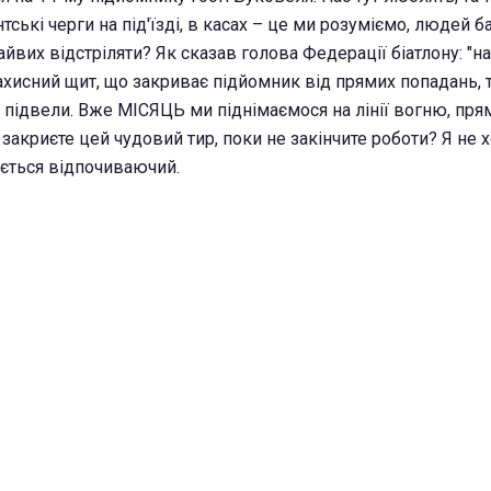
тські черги на під'їзді, в касах – це ми розуміємо, людей ба
вих відстріляти? Як сказав голова Федерації біатлону: "н
ахисний щит, що закриває підйомник від прямих попадань, т
 підвели. Вже МІСЯЦЬ ми піднімаємося на лінії вогню, пря
акриєте цей чудовий тир, поки не закінчите роботи? Я не х
ється відпочиваючий.