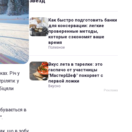
звезд
Как быстро подготовить банки
для консервации: легкие
проверенные методы,
которые сэкономят ваше
время
Полезное
Вкус лета в тарелке: это
гаспачо от участницы
ах. Річ у
"МастерШеф" покоряет с
ріляти: у
первой ложки
Вкусно
біцяли
дбувається в
".
ак, що в зобу