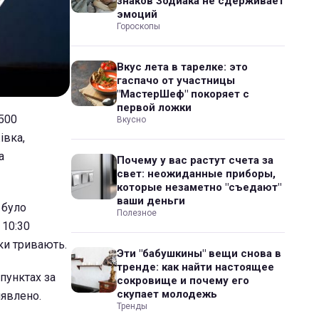
знаков Зодиака не сдерживает
эмоций
Гороскопы
Вкус лета в тарелке: это
гаспачо от участницы
"МастерШеф" покоряет с
первой ложки
3500
Вкусно
івка,
а
Почему у вас растут счета за
свет: неожиданные приборы,
которые незаметно "съедают"
ваши деньги
 було
Полезное
 10:30
ки тривають.
Эти "бабушкины" вещи снова в
тренде: как найти настоящее
пунктах за
сокровище и почему его
скупает молодежь
иявлено.
Тренды