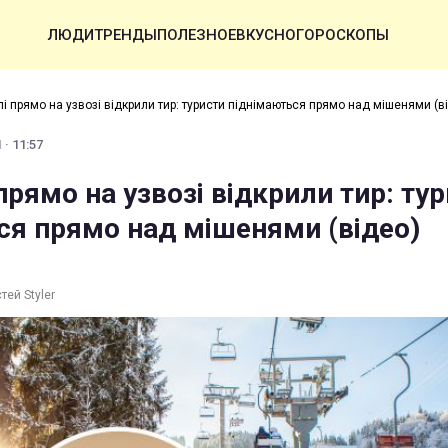
ЛЮДИ
ТРЕНДЫ
ПОЛЕЗНОЕ
ВКУСНО
ГОРОСКОПЫ
і прямо на узвозі відкрили тир: туристи піднімаються прямо над мішенями (в
 · 11:57
прямо на узвозі відкрили тир: ту
ся прямо над мішенями (відео)
тей Styler