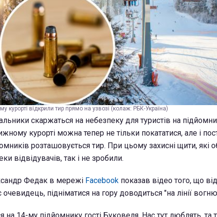
му курорті відкрили тир прямо на узвозі (колаж: РБК-Україна)
альники скаржаться на небезпеку для туристів на підйомник
ижному курорті можна тепер не тільки покататися, але і пост
йомників розташовується тир. При цьому захисні щити, які о
ки відвідувачів, так і не зробили.
ександр Федак в мережі
Facebook
показав відео того, що ві
 очевидець, підніматися на гору доводиться "на лінії вогню
я на 14-му підйомнику гості Буковеля. Нас тут люблять, та т