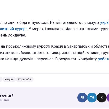
е не єдина біда в Буковелі. На тлі тотального локдауна
укра
олижний курорт
. У мережі показали відео з натовпами турис
ень локдауна.
на гірськолижному курорті Красія в Закарпатській області н
их жителів безкоштовного використання підйомників, груп
 на відвідувачів і персонал. В результаті конфлікту
робот
ы
отдых
Стрельба
татья?
FB
TG
X
узьями