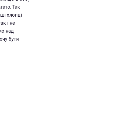
гато. Так
аші хлопці
ак і не
мо над
очу бути