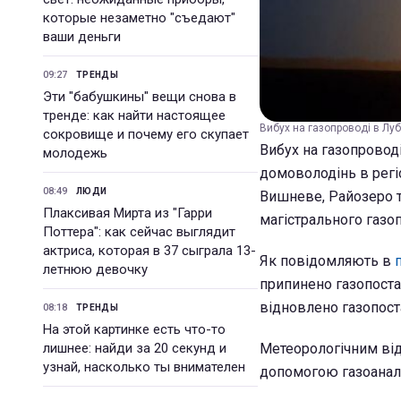
которые незаметно "съедают"
ваши деньги
09:27
ТРЕНДЫ
Эти "бабушкины" вещи снова в
тренде: как найти настоящее
Вибух на газопроводі в Луб
сокровище и почему его скупает
Вибух на газопроводі
молодежь
домоволодінь в регіо
08:49
ЛЮДИ
Вишневе, Райозеро т
Плаксивая Мирта из "Гарри
магістрального газо
Поттера": как сейчас выглядит
актриса, которая в 37 сыграла 13-
Як повідомляють в
летнюю девочку
припинено газопоста
відновлено газопост
08:18
ТРЕНДЫ
На этой картинке есть что-то
лишнее: найди за 20 секунд и
Метеорологічним від
узнай, насколько ты внимателен
допомогою газоаналі