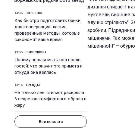
Боржемской: редкие фото звезд
дихання спирає! Гіган
14:36
ПОЛЕЗНОЕ
Буковель вирішив зай
Как быстро подготовить банки
влучно стріляють". З
для консервации: легкие
зробили. Підрядники
проверенные методы, которые
мішенями. Так може з
сэкономят ваше время
мішенню!!!" – обурю
13:55
ГОРОСКОПЫ
Почему нельзя мыть пол после
гостей: что значит эта примета и
откуда она взялась
13:14
ТРЕНДЫ
Не только лен: стилист раскрыла
6 секретов комфортного образа в
жару
Все новости