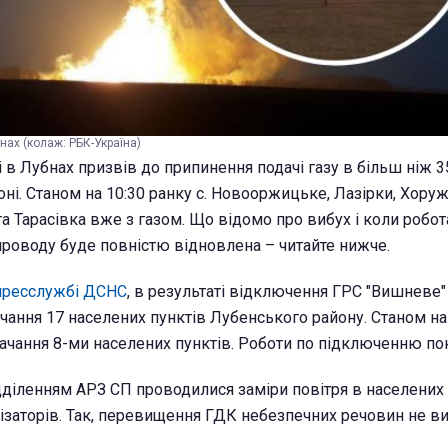
нах (колаж: РБК-Україна)
 в Лубнах призвів до припинення подачі газу в більш ніж 
ні. Станом на 10:30 ранку с. Новооржицьке, Лазірки, Хоруж
а Тарасівка вже з газом. Що відомо про вибух і коли робот
проводу буде повністю відновлена – читайте нижче.
пресслужбі ДСНС
, в результаті відключення ГРС "Вишневе"
чання 17 населених пунктів Лубенського району. Станом на
ачання 8-ми населених пунктів. Роботи по підключенню по
діленням АРЗ СП проводилися заміри повітря в населених 
заторів. Так, перевищення ГДК небезпечних речовин не в