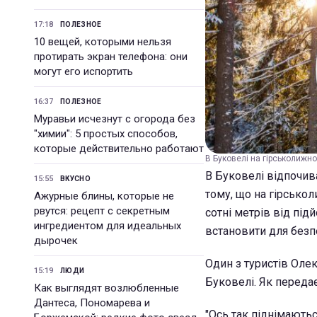
17:18
ПОЛЕЗНОЕ
10 вещей, которыми нельзя
протирать экран телефона: они
могут его испортить
16:37
ПОЛЕЗНОЕ
Муравьи исчезнут с огорода без
"химии": 5 простых способов,
которые действительно работают
В Буковелі на гірськолижно
В Буковелі відпочив
15:55
ВКУСНО
тому, що на гірськол
Ажурные блины, которые не
рвутся: рецепт с секретным
сотні метрів від під
ингредиентом для идеальных
встановити для безпе
дырочек
Один з туристів Ол
15:19
ЛЮДИ
Буковелі. Як передає
Как выглядят возлюбленные
Дантеса, Пономарева и
"Ось так піднімаютьс