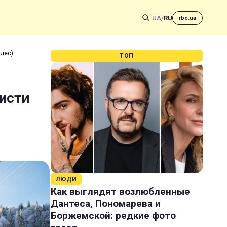
UA
/
RU
rbc.ua
ідео)
ТОП
ристи
ЛЮДИ
Как выглядят возлюбленные
Дантеса, Пономарева и
Боржемской: редкие фото