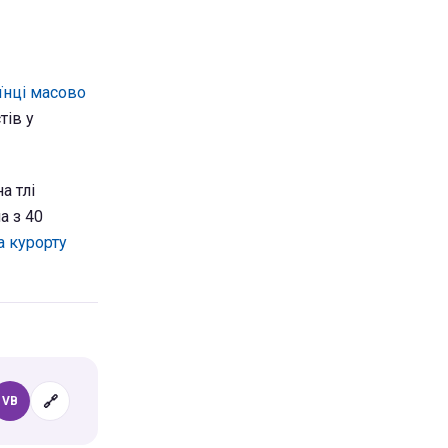
їнці масово
тів у
а тлі
а з 40
а курорту
🔗
VB