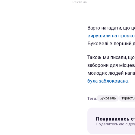
Варто нагадати, що ц
вирушили на гірськ
Буковелі в перший д
Також ми писали, що 
заборони для місцев
молодих людей напала
була заблокована
.
Теги:
Буковель
турист
Понравилась с
Поделитесь ею с др