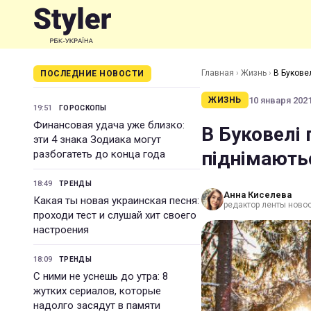
Главная
›
Жизнь
›
В Буковел
ПОСЛЕДНИЕ НОВОСТИ
10 января 2021
ЖИЗНЬ
19:51
ГОРОСКОПЫ
Финансовая удача уже близко:
В Буковелі 
эти 4 знака Зодиака могут
піднімають
разбогатеть до конца года
18:49
ТРЕНДЫ
Анна Киселева
Какая ты новая украинская песня:
редактор ленты новос
проходи тест и слушай хит своего
настроения
18:09
ТРЕНДЫ
С ними не уснешь до утра: 8
жутких сериалов, которые
надолго засядут в памяти