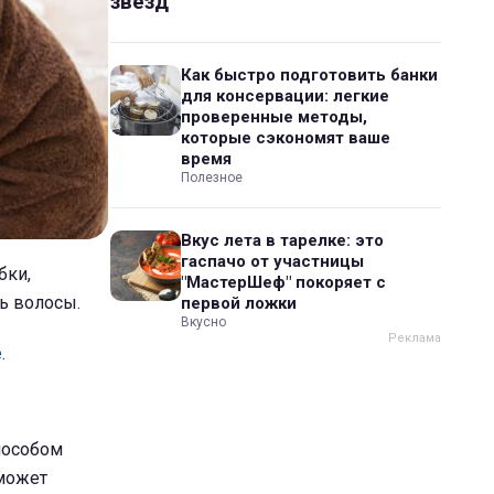
звезд
Как быстро подготовить банки
для консервации: легкие
проверенные методы,
которые сэкономят ваше
время
Полезное
Вкус лета в тарелке: это
гаспачо от участницы
бки,
"МастерШеф" покоряет с
ь волосы.
первой ложки
Вкусно
e
.
пособом
 может