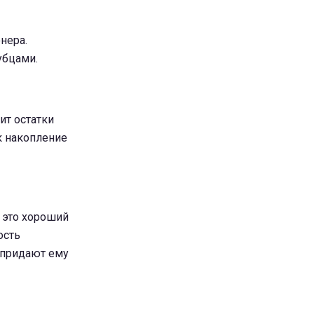
нера.
убцами.
ит остатки
к накопление
о это хороший
ость
 придают ему