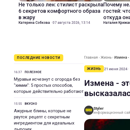
Не только лен: стилист раскрыла
Почему не
6 секретов комфортного образа
гостей: чт
в жару
откуда он
Катерина Собкова
·
07 августа 2026, 13:14
Наталия Крижа
Главная
›
Жизнь
›
Измена -
ПОСЛЕДНИЕ НОВОСТИ
21 июня 2024 ·
ЖИЗНЬ
16:37
ПОЛЕЗНОЕ
Муравьи исчезнут с огорода без
Измена - эт
"химии": 5 простых способов,
высказалас
которые действительно работают
15:55
ВКУСНО
Styler
Ажурные блины, которые не
информационный сай
рвутся: рецепт с секретным
ингредиентом для идеальных
дырочек