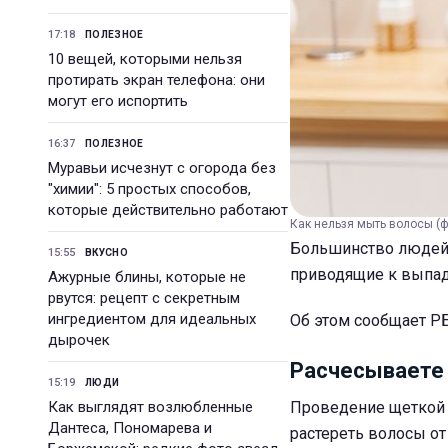
17:18
ПОЛЕЗНОЕ
10 вещей, которыми нельзя
протирать экран телефона: они
могут его испортить
16:37
ПОЛЕЗНОЕ
Муравьи исчезнут с огорода без
"химии": 5 простых способов,
которые действительно работают
Как нельзя мыть волосы (фо
Большинство людей 
15:55
ВКУСНО
приводящие к выпаде
Ажурные блины, которые не
рвутся: рецепт с секретным
ингредиентом для идеальных
Об этом сообщает РБ
дырочек
Расчесываете
15:19
ЛЮДИ
Как выглядят возлюбленные
Проведение щеткой 
Дантеса, Пономарева и
растереть волосы о