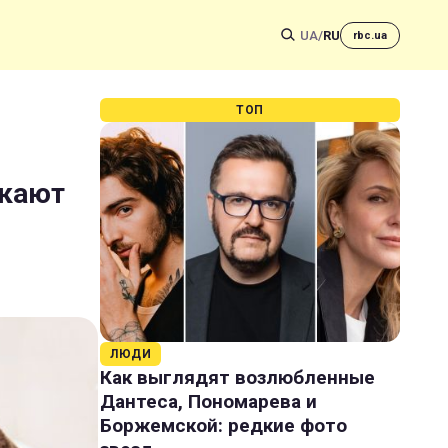
UA
/
RU
rbc.ua
ТОП
скают
ЛЮДИ
Как выглядят возлюбленные
Дантеса, Пономарева и
Боржемской: редкие фото