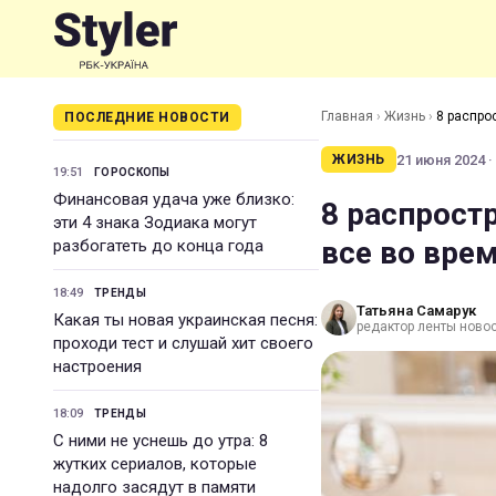
Главная
›
Жизнь
›
8 распро
ПОСЛЕДНИЕ НОВОСТИ
21 июня 2024 ·
ЖИЗНЬ
19:51
ГОРОСКОПЫ
Финансовая удача уже близко:
8 распрост
эти 4 знака Зодиака могут
все во вре
разбогатеть до конца года
18:49
ТРЕНДЫ
Татьяна Самарук
Какая ты новая украинская песня:
редактор ленты ново
проходи тест и слушай хит своего
настроения
18:09
ТРЕНДЫ
С ними не уснешь до утра: 8
жутких сериалов, которые
надолго засядут в памяти