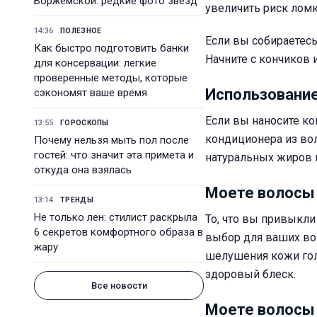
Боржемской: редкие фото звезд
увеличить риск ломк
14:36
ПОЛЕЗНОЕ
Если вы собираетесь
Как быстро подготовить банки
Начните с кончиков 
для консервации: легкие
проверенные методы, которые
Использование
сэкономят ваше время
Если вы наносите к
13:55
ГОРОСКОПЫ
кондиционера из вол
Почему нельзя мыть пол после
гостей: что значит эта примета и
натуральных жиров 
откуда она взялась
Моете волосы
13:14
ТРЕНДЫ
Не только лен: стилист раскрыла
То, что вы привыкли
6 секретов комфортного образа в
выбор для ваших во
жару
шелушения кожи гол
здоровый блеск.
Все новости
Моете волосы 