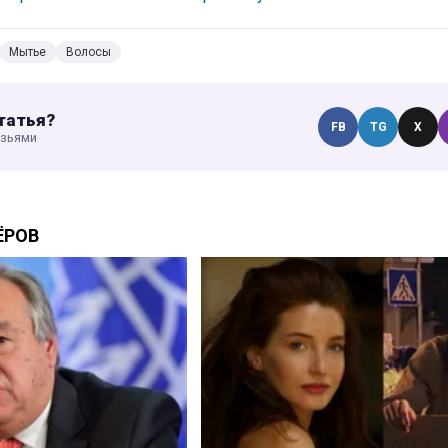
Мытье
Волосы
татья?
FB
TG
X
узьями