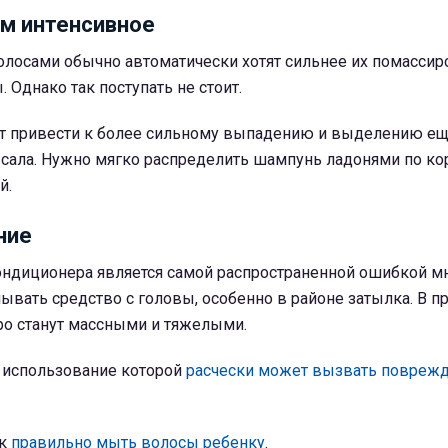
м интенсивное
лосами обычно автоматически хотят сильнее их помассир
 Однако так поступать не стоит.
ут привести к более сильному выпадению и выделению е
 сала. Нужно мягко распределить шампунь ладонями по ко
й.
ние
ндиционера является самой распространенной ошибкой м
вать средство с головы, особенно в районе затылка. В п
ро станут массными и тяжелыми.
 использование которой
расчески может вызвать поврежд
ак
правильно мыть волосы ребенку
.