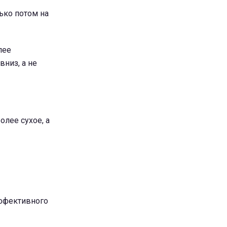
ько потом на
лее
вниз, а не
лее сухое, а
эффективного