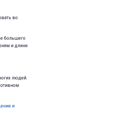
овать во
ще большего
рням и длине
ногих людей.
ротивном
ение и