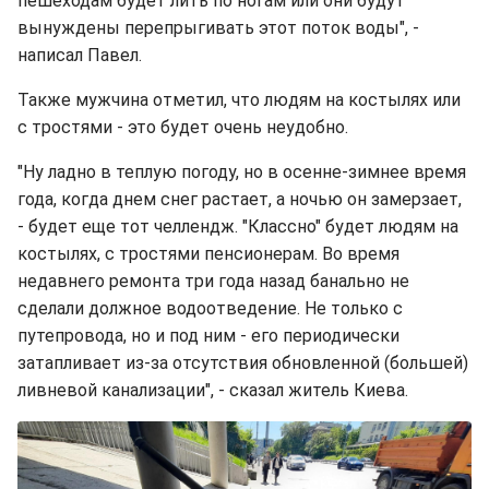
пешеходам будет лить по ногам или они будут
вынуждены перепрыгивать этот поток воды", -
написал Павел.
Также мужчина отметил, что людям на костылях или
с тростями - это будет очень неудобно.
"Ну ладно в теплую погоду, но в осенне-зимнее время
года, когда днем снег растает, а ночью он замерзает,
- будет еще тот челлендж. "Классно" будет людям на
костылях, с тростями пенсионерам. Во время
недавнего ремонта три года назад банально не
сделали должное водоотведение. Не только с
путепровода, но и под ним - его периодически
затапливает из-за отсутствия обновленной (большей)
ливневой канализации", - сказал житель Киева.