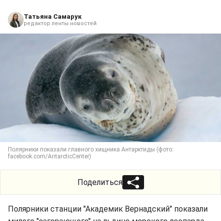
Татьяна Самарук
редактор ленты новостей
Полярники показали главного хищника Антарктиды (фото:
facebook.com/AntarcticCenter)
Поделиться
Полярники станции "Академик Вернадский" показали