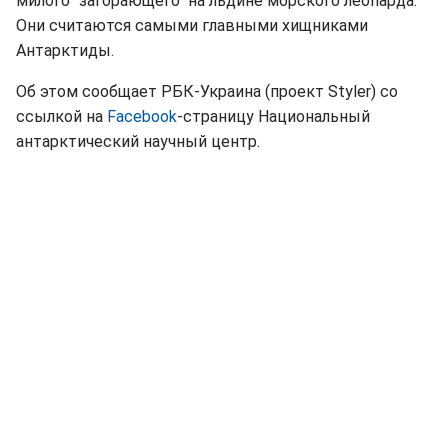
милого "загорающего" на льдине морского леопарда.
Они считаются самыми главными хищниками
Антарктиды.
Об этом сообщает РБК-Украина (проект Styler) со
ссылкой на
Facebook
-страницу
Национальный
антарктический научный центр.