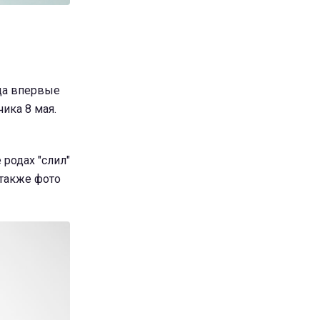
ода впервые
ика 8 мая.
 родах "слил"
 также фото