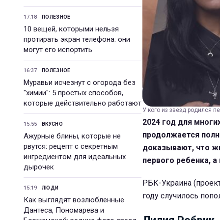
17:18
ПОЛЕЗНОЕ
10 вещей, которыми нельзя
протирать экран телефона: они
могут его испортить
16:37
ПОЛЕЗНОЕ
Муравьи исчезнут с огорода без
"химии": 5 простых способов,
которые действительно работают
У кого из звезд родился п
2024 год для многи
15:55
ВКУСНО
продолжается полн
Ажурные блины, которые не
рвутся: рецепт с секретным
доказывают, что жи
ингредиентом для идеальных
первого ребенка, 
дырочек
РБК-Украина (проект
15:19
ЛЮДИ
году случилось попо
Как выглядят возлюбленные
Дантеса, Пономарева и