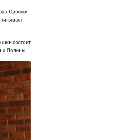
раз. Своему
спитывает
лышки состоит
ы и Полины.