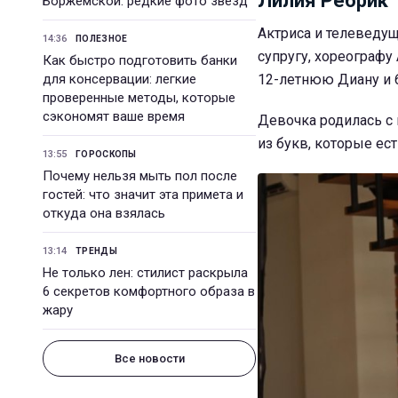
Лилия Ребрик
Боржемской: редкие фото звезд
Актриса и телеведущ
14:36
ПОЛЕЗНОЕ
супругу, хореографу
Как быстро подготовить банки
для консервации: легкие
12-летнюю Диану и 
проверенные методы, которые
сэкономят ваше время
Девочка родилась с 
из букв, которые ес
13:55
ГОРОСКОПЫ
Почему нельзя мыть пол после
гостей: что значит эта примета и
откуда она взялась
13:14
ТРЕНДЫ
Не только лен: стилист раскрыла
6 секретов комфортного образа в
жару
Все новости