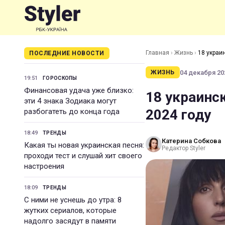
Главная
›
Жизнь
›
18 украи
ПОСЛЕДНИЕ НОВОСТИ
04 декабря 202
ЖИЗНЬ
19:51
ГОРОСКОПЫ
Финансовая удача уже близко:
18 украинс
эти 4 знака Зодиака могут
2024 году
разбогатеть до конца года
18:49
ТРЕНДЫ
Катерина Собкова
Какая ты новая украинская песня:
Редактор Styler
проходи тест и слушай хит своего
настроения
18:09
ТРЕНДЫ
С ними не уснешь до утра: 8
жутких сериалов, которые
надолго засядут в памяти