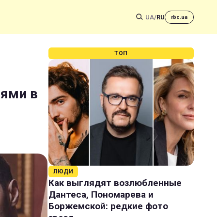
UA
/
RU
rbc.ua
ТОП
лями в
ЛЮДИ
Как выглядят возлюбленные
Дантеса, Пономарева и
Боржемской: редкие фото