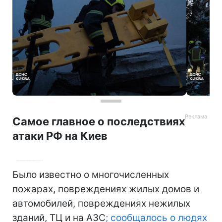
Самое главное о последствиях
атаки РФ на Киев
Напомним
, среди районов Киева, которые сегодня стали жертвой атак агрессора:
Днепровский, Дарницкий, Соломенский, Голосеевский, Святошинский, Оболонь.
Было известно о многочисленных
пожарах, повреждениях жилых домов и
автомобилей, повреждениях нежилых
зданий, ТЦ и на АЗС
; сообщалось о людях