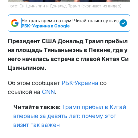
Фото: Си Цзиньпин и Дональд Трамп (скриншот из видео)
Не трать время на шум! Читай только суть из
РБК-Украина в Google
Президент США Дональд Трамп прибыл
на площадь Тяньаньмэнь в Пекине, где у
него началась встреча с главой Китая Си
Цзиньпином.
Об этом сообщает
РБК-Украина
со
ссылкой на
CNN
.
Читайте также:
Трамп прибыл в Китай
впервые за девять лет: почему этот
визит так важен