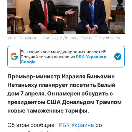
Фото: Биньямин Нетаньяху и Дональд Трамп (Getty Images)
Выключи хаос международных новостей!
Получай только важное из
РБК-Украина в
Google
Премьер-министр Израиля Биньямин
Нетаньяху планирует посетить Белый
дом 7 апреля. Он намерен обсудить с
президентом США Дональдом Трампом
новые таможенные тарифы.
Об этом сообщает
РБК-Украина
со