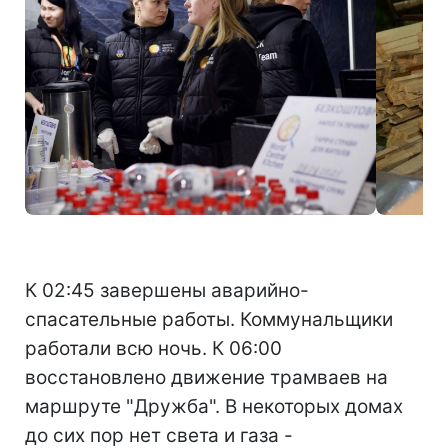
Фото: главы Днепропетровской ОГА Сергея Лысака
К 02:45 завершены аварийно-
спасательные работы. Коммунальщики
работали всю ночь. К 06:00
восстановлено движение трамваев на
маршруте "Дружба". В некоторых домах
до сих пор нет света и газа -