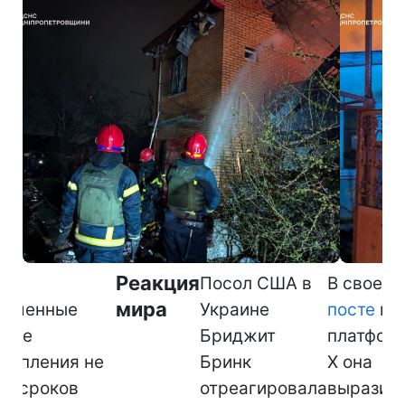
Реакция
Посол США в
В своем
мира
ершенные
Украине
посте
на
нные
Бриджит
платфор
тупления не
Бринк
Х она
т сроков
отреагировала
выразил