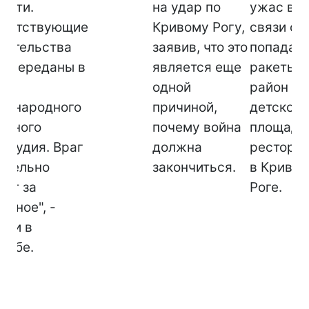
ости.
на удар по
ужас в
тветствующие
Кривому Рогу,
связи с
зательства
заявив, что это
попадан
т переданы в
является еще
ракеты в
аны
одной
район
дународного
причиной,
детской
овного
почему война
площадк
осудия. Враг
должна
рестора
ательно
закончиться.
в Криво
тит за
Роге.
янное", -
или в
табе.