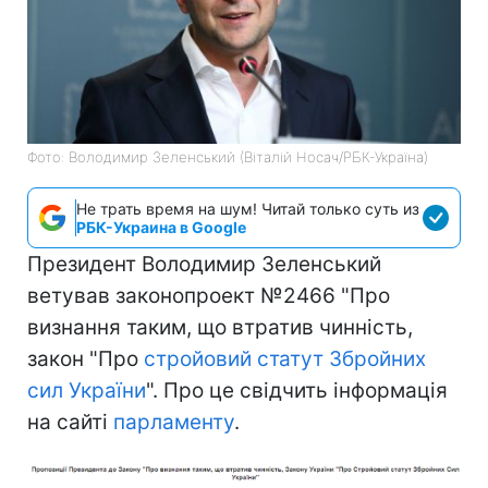
Фото: Володимир Зеленський (Віталій Носач/РБК-Україна)
Не трать время на шум! Читай только суть из
РБК-Украина в Google
Президент Володимир Зеленський
ветував законопроект №2466 "Про
визнання таким, що втратив чинність,
закон "Про
стройовий статут Збройних
сил України
". Про це свідчить інформація
на сайті
парламенту
.