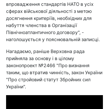
впровадження стандартів НАТО в усіх
сферах військової діяльності з метою
досягнення критеріїв, необхідних для
набуття членства в Організації
Північноатлантичного договору", -
наголошується у пояснювальній записці.
Нагадаємо, раніше Верховна рада
прийняла за основу і в цілому
законопроект №2466 "Про визнання
таким, що втратив чинність, закон України
"Про стройовий статут Збройних сил
України".