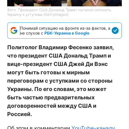
Фото: Президент США Дональд Трамп пытался склонить
Украину к уступкам (GettyImages)
Понимай ситуацию на фронте из-за фактов, а
не слухов с
РБК-Украина в Google
Политолог Владимир Фесенко заявил,
что президент США Дональд Трамп и
вице-президент США Джей Ди Вэнс
могут быть готовы к мирным
переговорам с уступками со стороны
Украины. По его словам, это может
быть частью предварительных
договоренностей между США и
Россией.
Об этом в комментарии
YouTube-каналу