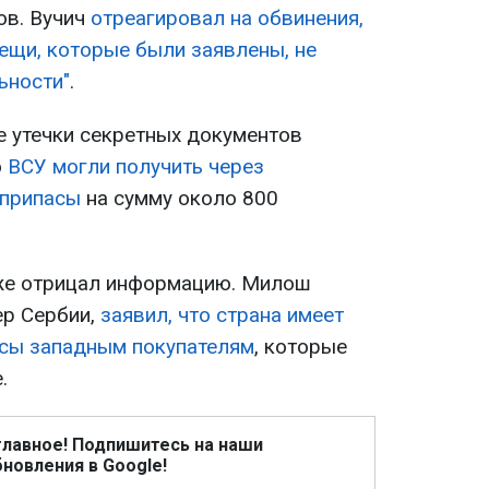
ов. Вучич
отреагировал на обвинения,
вещи, которые были заявлены, не
ьности"
.
е утечки секретных документов
о
ВСУ могли получить через
еприпасы
на сумму около 800
кже отрицал информацию. Милош
ер Сербии,
заявил, что страна имеет
асы западным покупателям
, которые
.
главное! Подпишитесь на наши
новления в Google!