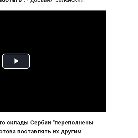
Play
Video
что
склады Сербии "переполнены
готова поставлять их другим