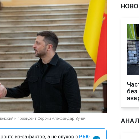
НОВО
Час
без
ава
енский и президент Сербии Александар Вучич
АНАЛ
онте из-за фактов, а не слухов с
РБК-