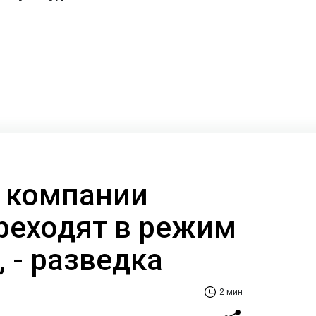
 компании
реходят в режим
 - разведка
2 мин