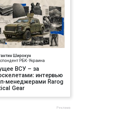
тантин Широкун
спондент РБК-Украина
ущее ВСУ – за
оскелетами: интервью
оп-менеджерами Rarog
ical Gear