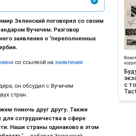
имир Зеленский поговорил со своим
андаром Вучичем. Разговор
него заявления о "переполненных
ербии.
Конс
раина
со ссылкой на
заявление
корре
Буд
экз
с т
ера, он обсудил с Вучичем
Tact
вух стран.
ожем помочь друг другу. Также
 для сотрудничества в сфере
ти. Наши страны одинаково в этом
аботать
", - добавил Зеленский.