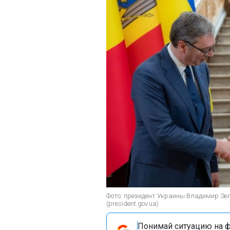
Фото: президент Украины Владимир Зел
(president.gov.ua)
Понимай ситуацию на фр