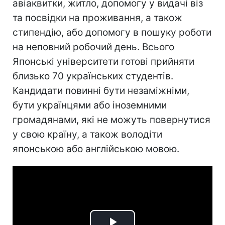
авіаквитки, житло, допомогу у видачі віз
та посвідки на проживання, а також
стипендію, або допомогу в пошуку роботи
на неповний робочий день. Всього
Японські університети готові прийняти
близько 70 українських студентів.
Кандидати повинні бути незаміжніми,
бути українцями або іноземними
громадянами, які не можуть повернутися
у свою країну, а також володіти
японською або англійською мовою.