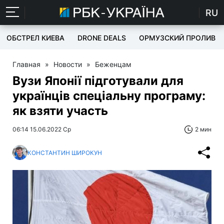
RU
ОБСТРЕЛ КИЕВА
DRONE DEALS
ОРМУЗСКИЙ ПРОЛИВ
Главная
»
Новости
»
Беженцам
Вузи Японії підготували для
українців спеціальну програму:
як взяти участь
06:14 15.06.2022 Ср
2 мин
КОНСТАНТИН ШИРОКУН