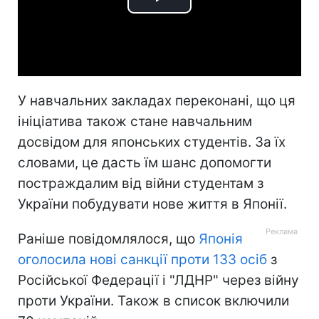
Play
Video
У навчальних закладах переконані, що ця
ініціатива також стане навчальним
досвідом для японських студентів. За їх
словами, це дасть їм шанс допомогти
постраждалим від війни студентам з
України побудувати нове життя в Японії.
Раніше повідомлялося, що
Японія
оголосила нові санкції проти 133 осіб
з
Російської Федерації і "ЛДНР" через війну
проти України. Також в список включили