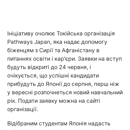
Ініціативу очолює Токійська організація
Pathways Japan, яка надає допомогу
біженцям з Сирії та Афганістану в
питаннях освіти і кар'єри. Заявки на вступ
будуть відкриті до 24 червня, і
очікується, що успішні кандидати
прибудуть до Японії до серпня, перш ніж
у вересні розпочнеться новий навчальний
рік. Подати заявку можна на сайті
організації.
Відібраним студентам Японія надасть