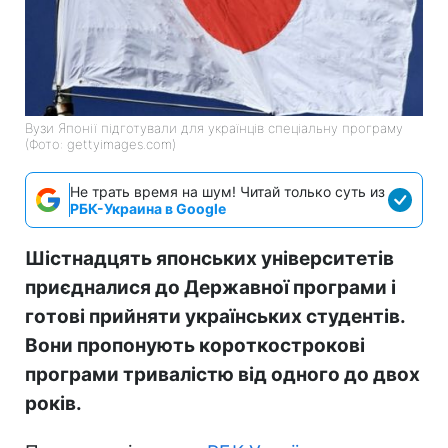
Вузи Японії підготували для українців спеціальну програму
(Фото: gettyimages.com)
Не трать время на шум! Читай только суть из
РБК-Украина в Google
Шістнадцять японських університетів
приєдналися до Державної програми і
готові прийняти українських студентів.
Вони пропонують короткострокові
програми тривалістю від одного до двох
років.