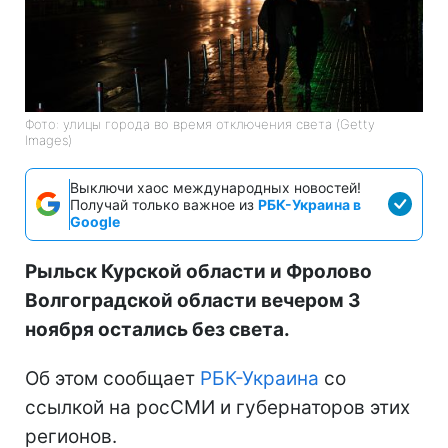
Фото: улицы города во время отключения света (Getty
Images)
Выключи хаос международных новостей!
Получай только важное из
РБК-Украина в
Google
Рыльск Курской области и Фролово
Волгоградской области вечером 3
ноября остались без света.
Об этом сообщает
РБК-Украина
со
ссылкой на росСМИ и губернаторов этих
регионов.