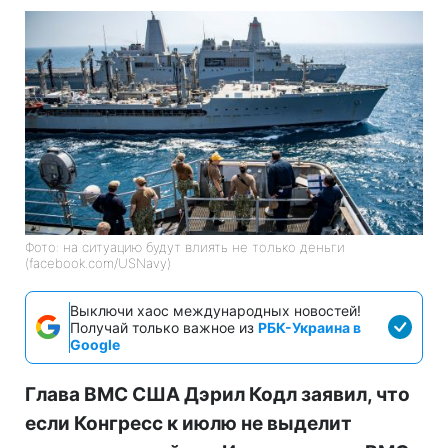
Фото: на ситуацию будут влиять не только деньги
(facebook.com/USNavy)
Выключи хаос международных новостей!
Получай только важное из
РБК-Украина в
Google
Глава ВМС США Дэрил Кодл заявил, что
если Конгресс к июлю не выделит