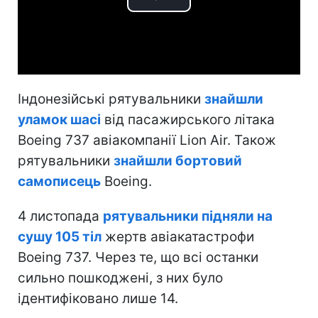
Play
Video
Індонезійські рятувальники
знайшли
уламок шасі
від пасажирського літака
Boeing 737 авіакомпанії Lion Air. Також
рятувальники
знайшли бортовий
самописець
Boeing.
4 листопада
рятувальники підняли на
сушу 105 тіл
жертв авіакатастрофи
Boeing 737. Через те, що всі останки
сильно пошкоджені, з них було
ідентифіковано лише 14.