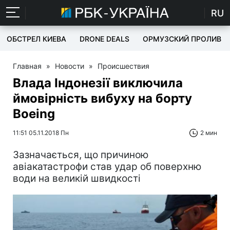
RU
ОБСТРЕЛ КИЕВА
DRONE DEALS
ОРМУЗСКИЙ ПРОЛИВ
Главная
»
Новости
»
Происшествия
Влада Індонезії виключила
ймовірність вибуху на борту
Boeing
11:51 05.11.2018 Пн
2 мин
Зазначається, що причиною
авіакатастрофи став удар об поверхню
води на великій швидкості