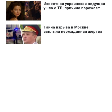
Главная
»
Бизнес
»
Энергетика
Херсон полностью остался без
света из-за атаки РФ
14:10 06.08.2026 Чт
2 мин
Когда возобновят электроснабжение?