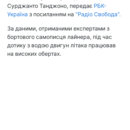
Сурджанто Танджоно, передає
РБК-
Україна
з посиланням на
"Радіо Свобода".
За даними, отриманими експертами з
бортового самописця лайнера, під час
дотику з водою двигун літака працював
на високих обертах.