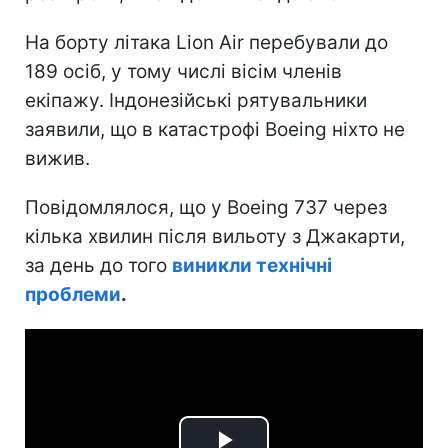
На борту літака Lion Air перебували до
189 осіб, у тому числі вісім членів
екіпажу. Індонезійські рятувальники
заявили, що в катастрофі Boeing ніхто не
вижив.
Повідомлялося, що у Boeing 737 через
кілька хвилин після вильоту з Джакарти,
за день до того
виникли технічні
проблеми
.