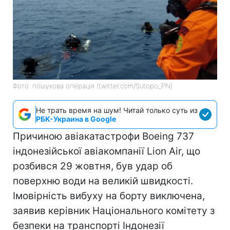
Фото: пошукова операція (twitter.com/Sutopo_PN)
Не трать время на шум! Читай только суть из
РБК-Украина в Google
Причиною авіакатастрофи Boeing 737
індонезійської авіакомпанії Lion Air, що
розбився 29 жовтня, був удар об
поверхню води на великій швидкості.
Імовірність вибуху на борту виключена,
заявив керівник Національного комітету з
безпеки на транспорті Індонезії