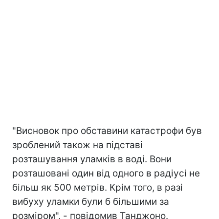
"Висновок про обставини катастрофи був
зроблений також на підставі
розташування уламків в воді. Вони
розташовані один від одного в радіусі не
більш як 500 метрів. Крім того, в разі
вибуху уламки були б більшими за
розміром", - повідомив Танджоно.