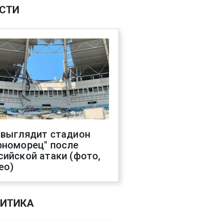
СТИ
 выглядит стадион
рноморец" после
сийской атаки (фото,
ео)
ИТИКА