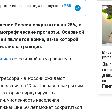
онте из-за фактов, а не слухов с
РБК-
ление России сократится на 25%, о
мографические прогнозы. Основной
ей является война, из-за которой
миллиона граждан.
Юлия
руков
раина
со ссылкой на украинскую
За 
не 
дав
грессора - в России ожидают
инт
аселения на 25%. Согласно закрытым
Ген
 которые циркулируют в
ии, численность населения
ближайшие 50 лет может сократиться