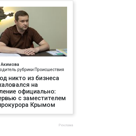
 Акимова
одитель рубрики Происшествия
год никто из бизнеса
жаловался на
ление официально:
ервью с заместителем
прокурора Крымом