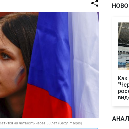
НОВО
Как
"Че
рос
вид
АНАЛ
ратится на четверть через 50 лет (Getty Images)