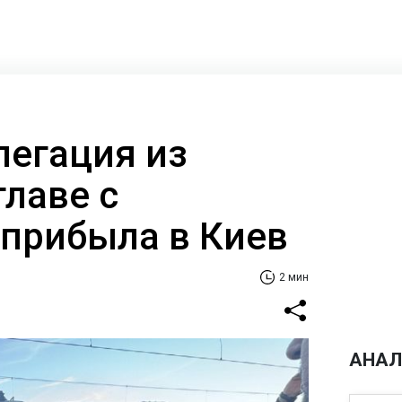
легация из
главе с
прибыла в Киев
2 мин
АНАЛ