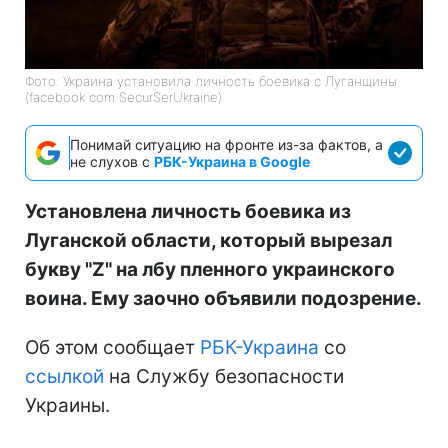
Фото: Украина установила личность боевика с Луганщины
(facebook com SecurSerUkraine)
Понимай ситуацию на фронте из-за фактов, а
не слухов с
РБК-Украина в Google
Установлена личность боевика из
Луганской области, который вырезал
букву "Z" на лбу пленного украинского
воина. Ему заочно объявили подозрение.
Об этом сообщает
РБК-Украина
со
ссылкой
на Службу безопасности
Украины.