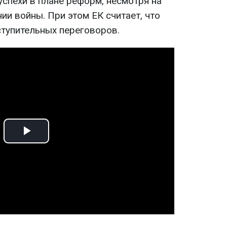
успехи в плане реформ, несмотря на
нии войны. При этом ЕК считает, что
ступительных переговоров.
Play
Video