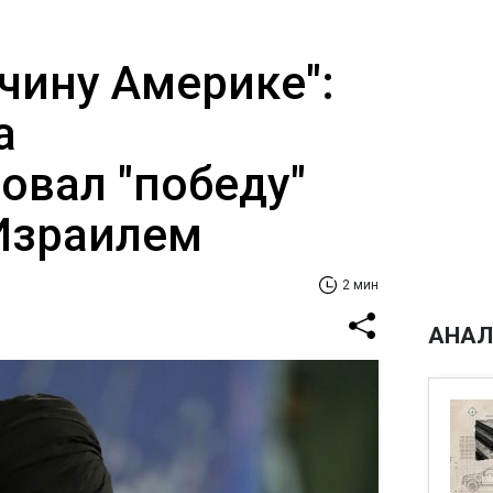
чину Америке":
а
овал "победу"
Израилем
2 мин
АНАЛ