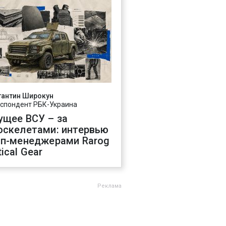
тантин Широкун
спондент РБК-Украина
ущее ВСУ – за
оскелетами: интервью
оп-менеджерами Rarog
ical Gear