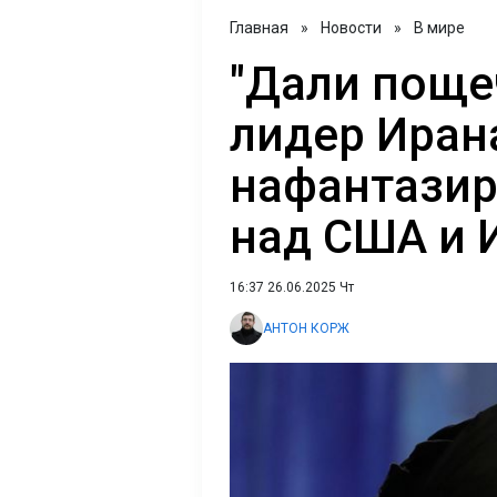
Главная
»
Новости
»
В мире
"Дали поще
лидер Иран
нафантазир
над США и 
16:37 26.06.2025 Чт
АНТОН КОРЖ