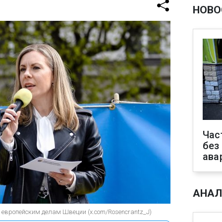
НОВО
Час
без
ава
АНАЛ
 европейским делам Швеции (x.com/Rosencrantz_J)