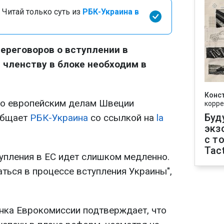
 Читай только суть из
РБК-Украина в
переговоров о вступлении в
е членству в блоке необходим в
Конс
по европейским делам Швеции
корре
Буд
общает
РБК-Украина
со ссылкой на
la
экз
с т
Tact
тупления в ЕС идет слишком медленно.
ться в процессе вступления Украины",
нка Еврокомиссии подтверждает, что