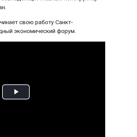
ан.
ачинает свою работу Санкт-
дный экономический форум.
Play
Video