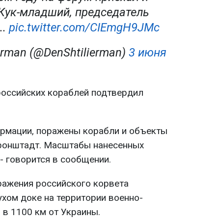
Кук-младший, председатель
..
pic.twitter.com/CIEmgH9JMc
ierman (@DenShtilierman)
3 июня
российских кораблей подтвердил
рмации, поражены корабли и объекты
Кронштадт. Масштабы нанесенных
- говорится в сообщении.
ражения российского корвета
сухом доке на территории военно-
 в 1100 км от Украины.