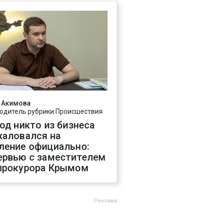
 Акимова
одитель рубрики Происшествия
год никто из бизнеса
жаловался на
ление официально:
ервью с заместителем
прокурора Крымом