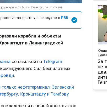
роде-крепости близи Петербурга (kmolz.ru)
онте из-за фактов, а не слухов с
РБК-
оразили корабли и объекты
 Кронштадт в Ленинградской
Юлия
руков
За 
раина
со ссылкой на
Telegram
не 
и командующего Сил беспилотных
дав
Бровди
.
инт
Ген
е только нефтетерминал: Зеленский
тербургу, Кронштадту и Тамбову
 совладелец и главный конструктор