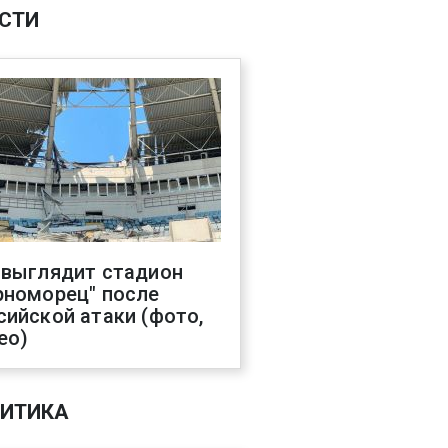
СТИ
 выглядит стадион
рноморец" после
сийской атаки (фото,
ео)
ИТИКА