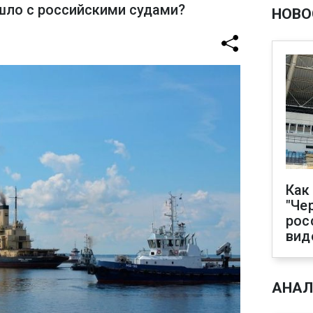
ошло с российскими судами?
НОВО
Как
"Че
рос
вид
АНАЛ