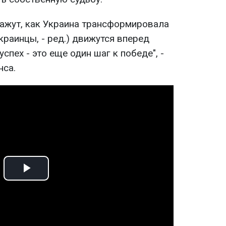
кажут, как Украина трансформировала
краинцы, - ред.) движутся вперед
спех - это еще один шаг к победе", -
нса.
Play
Video