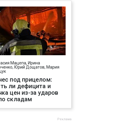
асия Мацепа, Ирина
ченко, Юрий Дощатов, Мария
щук
нес под прицелом:
ть ли дефицита и
чка цен из-за ударов
по складам