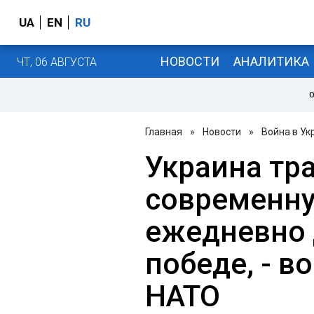
UA
EN
RU
НОВОСТИ
АНАЛИТИКА
ЧТ, 06 АВГУСТА
О
Главная
»
Новости
»
Война в Ук
Украина тр
современну
ежедневно 
победе, - в
НАТО