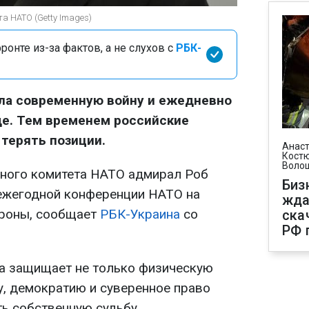
та НАТО (Getty Images)
онте из-за фактов, а не слухов с
РБК-
ла современную войну и ежедневно
де. Тем временем российские
терять позиции.
Анаст
Костю
Воло
нного комитета НАТО адмирал Роб
Биз
ежегодной конференции НАТО на
жда
ороны, сообщает
РБК-Украина
со
ска
РФ 
на защищает не только физическую
у, демократию и суверенное право
ть собственную судьбу.