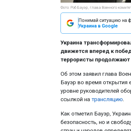
Фото: Роб Бауэр, глава Военного комите
Понимай ситуацию на фр
Украина в Google
Украина трансформирова
движется вперед к побе
террористы продолжают 
Об этом заявил глава Вое
Бауэр во время открытия 
уровне руководителей об
ссылкой на
трансляцию
.
Как отметил Бауэр, Украи
безопасность, но и свобод
стран и народов определя