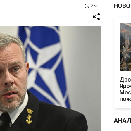
НОВО
2 мин
Дро
Яро
Мос
пож
АНАЛ